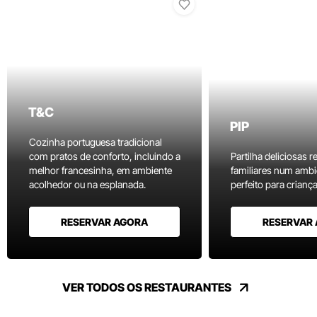
T&C
PIP
Cozinha portuguesa tradicional
com pratos de conforto, incluindo a
Partilha deliciosas r
melhor francesinha, em ambiente
familiares num ambi
acolhedor ou na esplanada.
perfeito para criança
RESERVAR AGORA
RESERVAR
VER TODOS OS RESTAURANTES