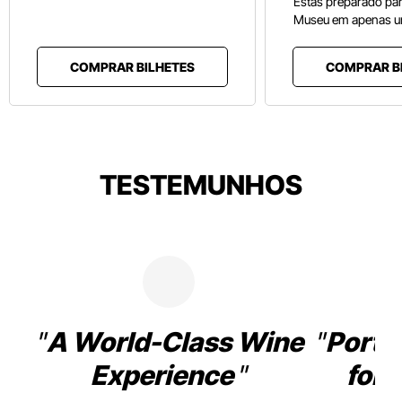
Estás preparado pa
Museu em apenas u
COMPRAR BILHETES
COMPRAR B
TESTEMUNHOS
A World-Class Wine
Porto
Experience
for 