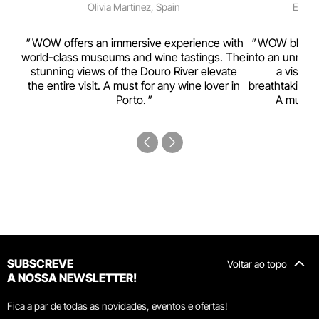
Olivia Martinez, Spain
Emma 
rism,
WOW offers an immersive experience with
WOW blends w
ting
world-class museums and wine tastings. The
into an unmiss
to
stunning views of the Douro River elevate
a visual
top
the entire visit. A must for any wine lover in
breathtaking v
Porto.
A must-s
SUBSCREVE
Voltar ao topo
A NOSSA NEWSLETTER!
Fica a par de todas as novidades, eventos e ofertas!