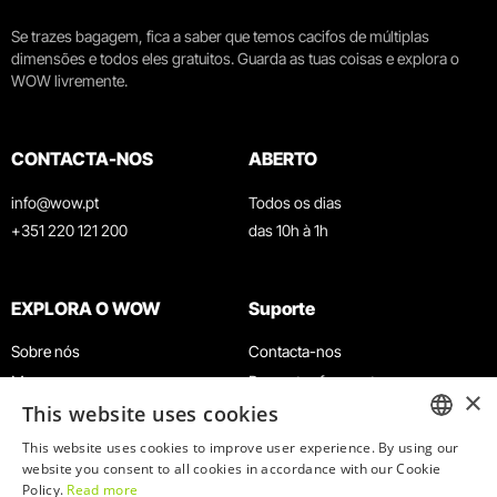
Se trazes bagagem, fica a saber que temos cacifos de múltiplas
dimensões e todos eles gratuitos. Guarda as tuas coisas e explora o
WOW livremente.
CONTACTA-NOS
ABERTO
info@wow.pt
Todos os dias
+351 220 121 200
das 10h à 1h
EXPLORA O WOW
Suporte
Sobre nós
Contacta-nos
Museus
Perguntas frequentes
×
This website uses cookies
Agenda
Termos e Condições
Notícias
Política de privacidade e cookies
This website uses cookies to improve user experience. By using our
ENGLISH
website you consent to all cookies in accordance with our Cookie
Restaurantes
Trabalha connosco
Policy.
Read more