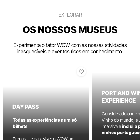
EXPLORAR
OS NOSSOS MUSEUS
Experimenta o fator WOW com as nossas atividades
inesquecíveis e eventos ricos em conhecimento.
PORT AND WI
EXPERIENCE
DAY PASS
Considerado o mel
Todas as experiências num só
Vinho do mundo, é
bilhete
imersiva e
inclui a
vinhos portugues
Prepara-te para viver o WOW ao