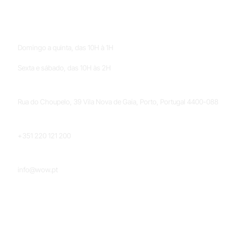
HORÁRIOS
Domingo a quinta, das 10H à 1H
Sexta e sábado, das 10H às 2H
LOCALIZAÇÃO
Rua do Choupelo, 39 Vila Nova de Gaia, Porto, Portugal 4400-088
TELEFONE
+351 220 121 200
EMAIL
info@wow.pt