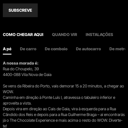
SUBSCREVE
COMO CHEGAR AQUI
QUANDO VIR
INSTALAÇÕES
A pé
De carro
De comboio
De autocarro
De metro
A nossa morada é:
Rua do Choupelo, 39
4400-088 Vila Nova de Gaia
Se vens da Ribeira do Porto, vais demorar 15 a 20 minutos, a chegar ao
WOW.
Caminha em direção à Ponte Luís I, atravessa o tabuleiro inferior e
aproveita a vista.
Depois vira em direção ao Cais de Gaia, vira à esquerda para a Rua
Cândido dos Reis e depois para a Rua Guilherme Braga – aí encontrarás
já o The Chocolate Experience e mais acima o resto do WOW. Diverte-
te!