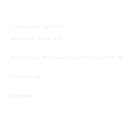
HORÁRIOS
Domingo a quinta, das 10H à 1H
Sexta e sábado, das 10H às 2H
LOCALIZAÇÃO
Rua do Choupelo, 39 Vila Nova de Gaia, Porto, Portugal 4400-088
TELEFONE
+351 220 121 200
EMAIL
info@wow.pt