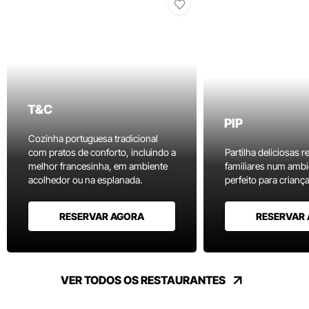
T&C
PIP
Cozinha portuguesa tradicional
com pratos de conforto, incluindo a
Partilha deliciosas r
melhor francesinha, em ambiente
familiares num ambi
acolhedor ou na esplanada.
perfeito para criança
RESERVAR AGORA
RESERVAR
VER TODOS OS RESTAURANTES