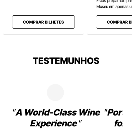
Estás preparado pa
Museu em apenas u
COMPRAR BILHETES
COMPRAR B
TESTEMUNHOS
A World-Class Wine
Porto
Experience
for 