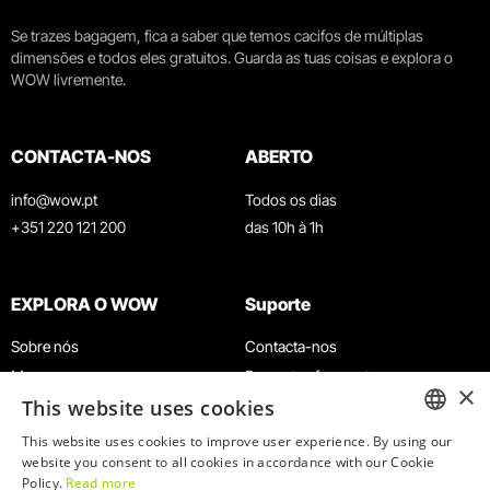
Se trazes bagagem, fica a saber que temos cacifos de múltiplas
dimensões e todos eles gratuitos. Guarda as tuas coisas e explora o
WOW livremente.
CONTACTA-NOS
ABERTO
info@wow.pt
Todos os dias
+351 220 121 200
das 10h à 1h
EXPLORA O WOW
Suporte
Sobre nós
Contacta-nos
Museus
Perguntas frequentes
×
This website uses cookies
Agenda
Termos e Condições
Notícias
Política de privacidade e cookies
This website uses cookies to improve user experience. By using our
ENGLISH
website you consent to all cookies in accordance with our Cookie
Restaurantes
Trabalha connosco
Policy.
Read more