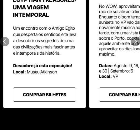
No WOW, aproveitam
UMA VIAGEM
raio de sol até ao últ
INTEMPORAL
Enquanto o bom temp
sunsets no VP vão da
novamente música aos
Um
encontro com o
Antigo Egito
tarde, com uma vista i
que desperta os sentidos e te leva
sobre o Porto, cocktai
a descobrir os segredos de uma
aquele ambiente perfe
das civilizações mais fascinantes
aproveitar os dias lo
e intemporais da história.
máximo.
Descobre já esta exposição!
Datas:
Agosto: 9, 16,
e 30 | Setembro: 6
Local:
Museu
Atkinson
Local:
VP
COMPRAR BILHETES
COMPRAR BIL