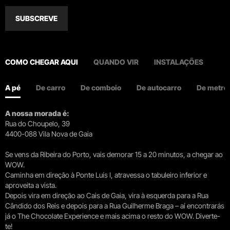
SUBSCREVE
COMO CHEGAR AQUI
QUANDO VIR
INSTALAÇÕES
A pé
De carro
De comboio
De autocarro
De metro
A nossa morada é:
Rua do Choupelo, 39
4400-088 Vila Nova de Gaia
Se vens da Ribeira do Porto, vais demorar 15 a 20 minutos, a chegar ao
WOW.
Caminha em direção à Ponte Luís I, atravessa o tabuleiro inferior e
aproveita a vista.
Depois vira em direção ao Cais de Gaia, vira à esquerda para a Rua
Cândido dos Reis e depois para a Rua Guilherme Braga – aí encontrarás
já o The Chocolate Experience e mais acima o resto do WOW. Diverte-
te!