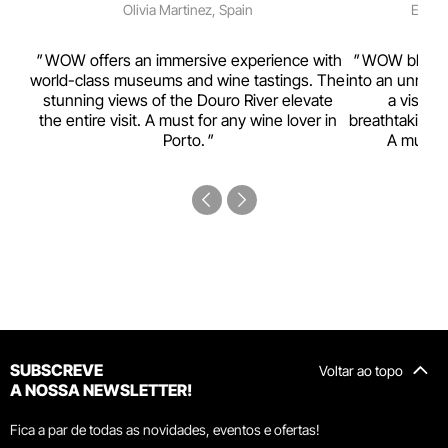
Olivia Martinez, Spain
Emma 
rism,
WOW offers an immersive experience with
WOW blends w
ting
world-class museums and wine tastings. The
into an unmiss
to
stunning views of the Douro River elevate
a visual
top
the entire visit. A must for any wine lover in
breathtaking v
Porto.
A must-s
SUBSCREVE
Voltar ao topo
A NOSSA NEWSLETTER!
Fica a par de todas as novidades, eventos e ofertas!