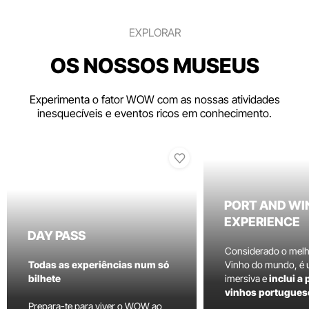
EXPLORAR
OS NOSSOS MUSEUS
Experimenta o fator WOW com as nossas atividades
inesquecíveis e eventos ricos em conhecimento.
PORT AND WI
EXPERIENCE
DAY PASS
Considerado o mel
Todas as experiências num só
Vinho do mundo, é
bilhete
imersiva e
inclui a
vinhos portugues
Prepara-te para viver o WOW ao