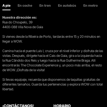
A pie
En coche
En tren
En autobús
En metro
Nuestra dirección es:
Rua do Choupelo, 39
4400-088 Vila Nova de Gaia
Si vienes desde la Ribeira de Porto, tardarás entre 15 y 20 minutos en
llegar a WOW.
Camina hacia el puente Luís I, cruza por el nivel inferior y disfruta de las
vistas. Después, dirígete hacia el Cais de Gaia, gira a la izquierda hacia
la Rua Cândido dos Reis y luego hacia la Rua Guilherme Braga. Allí
encontrarás The Chocolate Experience y, un poco más arriba, el resto
de WOW. ¡Disfruta de la visita!
Si llevas equipaje, recuerda que disponemos de taquillas gratuitas de
diferentes tamaños. Guarda tus pertenencias y explora WOW con total
libertad.
¡CONTÁCTANOS!
HORARIO