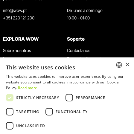
info@wow.pt
De lunes a domingo
+351 220 121 200
10:00 - 01:00
EXPLORA WOW
Soporte
Sobre nosotros
Contáctanos
Museos
Preguntas frecuentes
×
This website uses cookies
Agenda
Términos y condiciones
Noticias
Política de privacidad y cookies
This website uses cookies to improve user experience. By using our
ENGLISH
website you consent to all cookies in accordance with our Cookie
Restaurantes
Trabaja con nosotros
Policy.
Read more
Tarjeta WOW
Canal de denuncias
PORTUGUESE
STRICTLY NECESSARY
PERFORMANCE
Grupos y eventos
Libro de reclamaciones
Servicio educativo
TARGETING
FUNCTIONALITY
UNCLASSIFIED