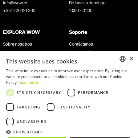
info@wow.pt
De lunes a domingo
+351 220 121 200
10:00 - 01:00
EXPLORA WOW
Soporte
Sobre nosotros
Contáctanos
Museos
Preguntas frecuentes
×
This website uses cookies
Agenda
Términos y condiciones
Noticias
Política de privacidad y cookies
This website uses cookies to improve user experience. By using our
ENGLISH
website you consent to all cookies in accordance with our Cookie
Restaurantes
Trabaja con nosotros
Policy.
Read more
Tarjeta WOW
Canal de denuncias
PORTUGUESE
STRICTLY NECESSARY
PERFORMANCE
Grupos y eventos
Libro de reclamaciones
Servicio educativo
TARGETING
FUNCTIONALITY
UNCLASSIFIED
SHOW DETAILS
© 2026
WOW