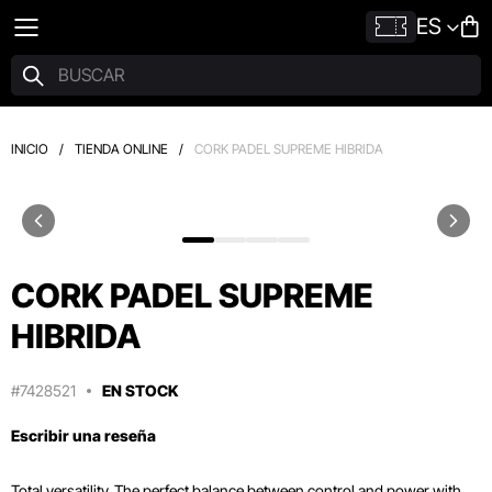
ES
INICIO
/
TIENDA ONLINE
/
CORK PADEL SUPREME HIBRIDA
CORK PADEL SUPREME
HIBRIDA
#7428521
EN STOCK
Escribir una reseña
Total versatility. The perfect balance between control and power with