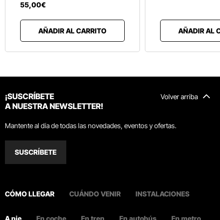
55
,
00
€
AÑADIR AL CARRITO
AÑADIR AL 
¡SUSCRÍBETE
Volver arriba
A NUESTRA NEWSLETTER!
Mantente al día de todas las novedades, eventos y ofertas.
SUSCRÍBETE
CÓMO LLEGAR
CUÁNDO VENIR
INSTALACIONES
A pie
En coche
En tren
En autobús
En metro