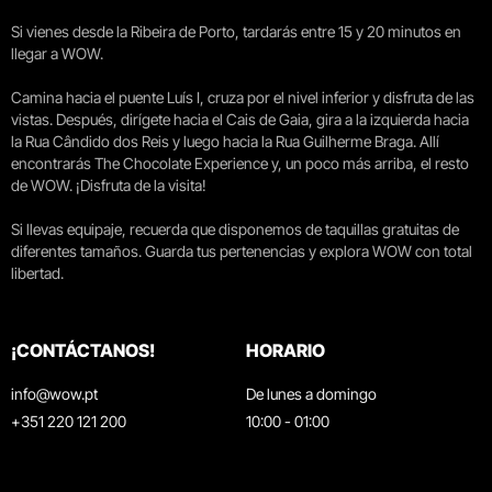
Si vienes desde la Ribeira de Porto, tardarás entre 15 y 20 minutos en
llegar a WOW.
Camina hacia el puente Luís I, cruza por el nivel inferior y disfruta de las
vistas. Después, dirígete hacia el Cais de Gaia, gira a la izquierda hacia
la Rua Cândido dos Reis y luego hacia la Rua Guilherme Braga. Allí
encontrarás The Chocolate Experience y, un poco más arriba, el resto
de WOW. ¡Disfruta de la visita!
Si llevas equipaje, recuerda que disponemos de taquillas gratuitas de
diferentes tamaños. Guarda tus pertenencias y explora WOW con total
libertad.
¡CONTÁCTANOS!
HORARIO
info@wow.pt
De lunes a domingo
+351 220 121 200
10:00 - 01:00