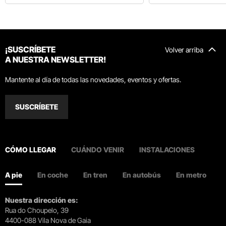
¡SUSCRÍBETE
Volver arriba
A NUESTRA NEWSLETTER!
Mantente al día de todas las novedades, eventos y ofertas.
SUSCRÍBETE
CÓMO LLEGAR
CUÁNDO VENIR
INSTALACIONES
A pie
En coche
En tren
En autobús
En metro
Nuestra dirección es:
Rua do Choupelo, 39
4400-088 Vila Nova de Gaia