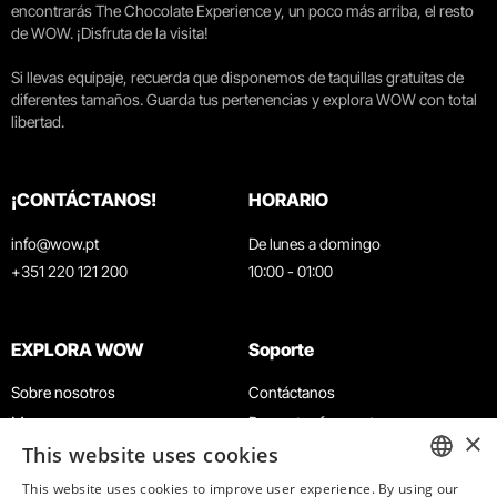
encontrarás The Chocolate Experience y, un poco más arriba, el resto
de WOW. ¡Disfruta de la visita!
Si llevas equipaje, recuerda que disponemos de taquillas gratuitas de
diferentes tamaños. Guarda tus pertenencias y explora WOW con total
libertad.
¡CONTÁCTANOS!
HORARIO
info@wow.pt
De lunes a domingo
+351 220 121 200
10:00 - 01:00
EXPLORA WOW
Soporte
Sobre nosotros
Contáctanos
Museos
Preguntas frecuentes
×
This website uses cookies
Agenda
Términos y condiciones
Noticias
Política de privacidad y cookies
This website uses cookies to improve user experience. By using our