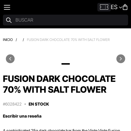
ES
INICIO
/
/
FUSION DARK CHOCOLATE 70% WITH SALT FLOWER
FUSION DARK CHOCOLATE
70% WITH SALT FLOWER
#6028422
EN STOCK
Escribir una reseña
A sophisticated 25g dark chocolate bar from the Vinte Vinte Fusion