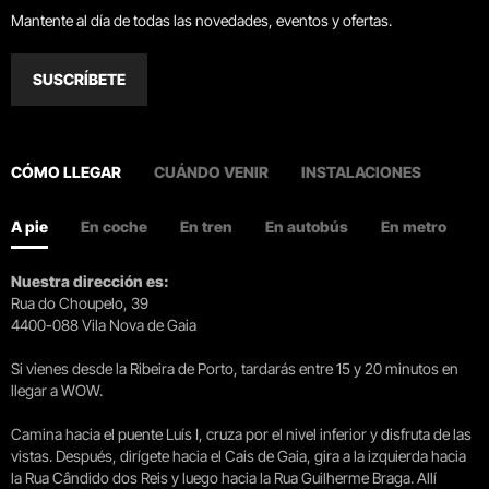
Mantente al día de todas las novedades, eventos y ofertas.
SUSCRÍBETE
CÓMO LLEGAR
CUÁNDO VENIR
INSTALACIONES
A pie
En coche
En tren
En autobús
En metro
Nuestra dirección es:
Rua do Choupelo, 39
4400-088 Vila Nova de Gaia
Si vienes desde la Ribeira de Porto, tardarás entre 15 y 20 minutos en
llegar a WOW.
Camina hacia el puente Luís I, cruza por el nivel inferior y disfruta de las
vistas. Después, dirígete hacia el Cais de Gaia, gira a la izquierda hacia
la Rua Cândido dos Reis y luego hacia la Rua Guilherme Braga. Allí