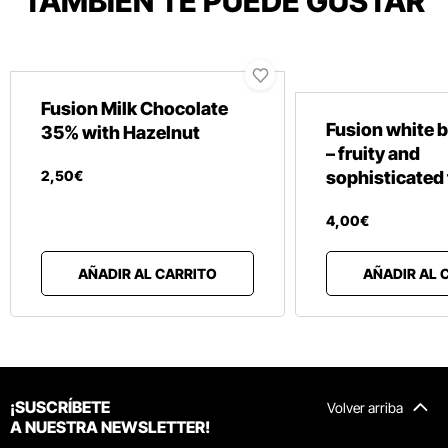
TAMBIÉN TE PUEDE GUSTAR
Fusion Milk Chocolate
Fusion white b
35% with Hazelnut
– fruity and
2
,
50
€
sophisticated 
4
,
00
€
AÑADIR AL CARRITO
AÑADIR AL 
¡SUSCRÍBETE
Volver arriba
A NUESTRA NEWSLETTER!