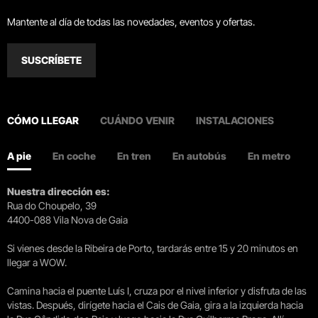
Mantente al día de todas las novedades, eventos y ofertas.
SUSCRÍBETE
CÓMO LLEGAR
CUÁNDO VENIR
INSTALACIONES
A pie
En coche
En tren
En autobús
En metro
Nuestra dirección es:
Rua do Choupelo, 39
4400-088 Vila Nova de Gaia
Si vienes desde la Ribeira de Porto, tardarás entre 15 y 20 minutos en
llegar a WOW.
Camina hacia el puente Luís I, cruza por el nivel inferior y disfruta de las
vistas. Después, dirígete hacia el Cais de Gaia, gira a la izquierda hacia