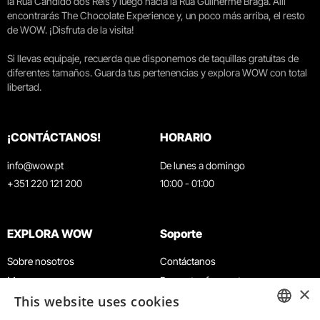
la Rua Cândido dos Reis y luego hacia la Rua Guilherme Braga. Allí
encontrarás The Chocolate Experience y, un poco más arriba, el resto
de WOW. ¡Disfruta de la visita!
Si llevas equipaje, recuerda que disponemos de taquillas gratuitas de
diferentes tamaños. Guarda tus pertenencias y explora WOW con total
libertad.
¡CONTÁCTANOS!
HORARIO
info@wow.pt
De lunes a domingo
+351 220 121 200
10:00 - 01:00
EXPLORA WOW
Soporte
Sobre nosotros
Contáctanos
Museos
Preguntas frecuentes
×
This website uses cookies
Agenda
Términos y condiciones
Noticias
Política de privacidad y cookies