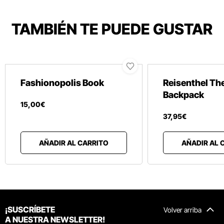
TAMBIÉN TE PUEDE GUSTAR
Fashionopolis Book
Reisenthel Th
Backpack
15
,
00
€
37
,
95
€
AÑADIR AL CARRITO
AÑADIR AL 
¡SUSCRÍBETE
Volver arriba
A NUESTRA NEWSLETTER!