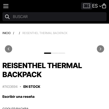
ES
INICIO
/
/
REISENTHEL THERMAL BACKPACK
REISENTHEL THERMAL
BACKPACK
#7433694
EN STOCK
Escribir una reseña
COOLER BACKBA