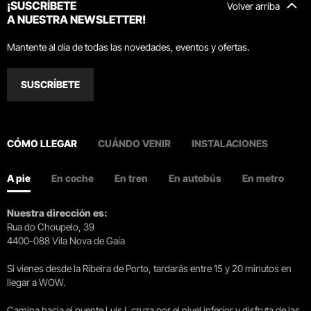
¡SUSCRÍBETE
Volver arriba
A NUESTRA NEWSLETTER!
Mantente al día de todas las novedades, eventos y ofertas.
SUSCRÍBETE
CÓMO LLEGAR
CUÁNDO VENIR
INSTALACIONES
A pie
En coche
En tren
En autobús
En metro
Nuestra dirección es:
Rua do Choupelo, 39
4400-088 Vila Nova de Gaia
Si vienes desde la Ribeira de Porto, tardarás entre 15 y 20 minutos en
llegar a WOW.
Camina hacia el puente Luís I, cruza por el nivel inferior y disfruta de las