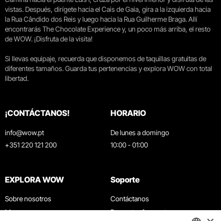
vistas. Después, dirígete hacia el Cais de Gaia, gira a la izquierda hacia
la Rua Cândido dos Reis y luego hacia la Rua Guilherme Braga. Allí
encontrarás The Chocolate Experience y, un poco más arriba, el resto
de WOW. ¡Disfruta de la visita!
Si llevas equipaje, recuerda que disponemos de taquillas gratuitas de
diferentes tamaños. Guarda tus pertenencias y explora WOW con total
libertad.
¡CONTÁCTANOS!
HORARIO
info@wow.pt
De lunes a domingo
+351 220 121 200
10:00 - 01:00
EXPLORA WOW
Soporte
Sobre nosotros
Contáctanos
Museos
Preguntas frecuentes