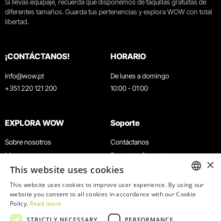
Si llevas equipaje, recuerda que disponemos de taquillas gratuitas de
diferentes tamaños. Guarda tus pertenencias y explora WOW con total
libertad.
¡CONTÁCTANOS!
HORARIO
info@wow.pt
De lunes a domingo
+351 220 121 200
10:00 - 01:00
EXPLORA WOW
Soporte
Sobre nosotros
Contáctanos
Museos
Preguntas frecuentes
×
This website uses cookies
Agenda
Términos y condiciones
Noticias
Política de privacidad y cookies
This website uses cookies to improve user experience. By using our
ENGLISH
website you consent to all cookies in accordance with our Cookie
Restaurantes
Trabaja con nosotros
Policy.
Read more
Tarjeta WOW
Canal de denuncias
PORTUGUESE
STRICTLY NECESSARY
PERFORMANCE