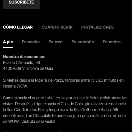
SUSCRÍBETE
CÓMO LLEGAR
CUÁNDO VENIR
INSTALACIONES
A pie
En coche
En tren
En autobús
En metro
Nuestra dirección es:
Rua do Choupelo, 39
4400-088 Vila Nova de Gaia
Si vienes desde la Ribeira de Porto, tardarás entre 15 y 20 minutos en
llegar a WOW.
Camina hacia el puente Luís I, cruza por el nivel inferior y disfruta de las
vistas. Después, dirígete hacia el Cais de Gaia, gira a la izquierda hacia
la Rua Cândido dos Reis y luego hacia la Rua Guilherme Braga. Allí
encontrarás The Chocolate Experience y, un poco más arriba, el resto
de WOW. ¡Disfruta de la visita!