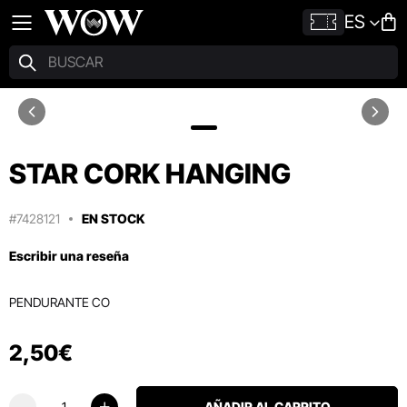
ES
STAR CORK HANGING
#7428121
EN STOCK
Escribir una reseña
PENDURANTE CO
2
,
50
€
AÑADIR AL CARRITO