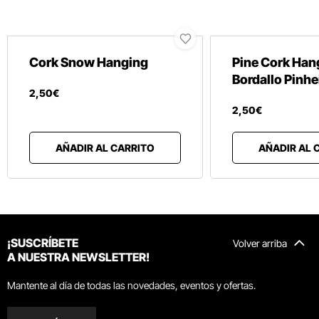
Cork Snow Hanging
Pine Cork Han
Bordallo Pinhe
2
,
50
€
2
,
50
€
AÑADIR AL CARRITO
AÑADIR AL 
¡SUSCRÍBETE
Volver arriba
A NUESTRA NEWSLETTER!
Mantente al día de todas las novedades, eventos y ofertas.