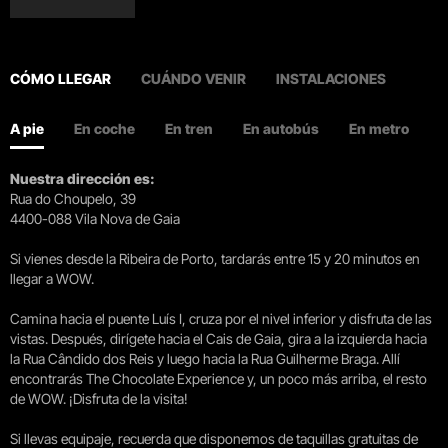
CÓMO LLEGAR
CUÁNDO VENIR
INSTALACIONES
A pie
En coche
En tren
En autobús
En metro
Nuestra dirección es:
Rua do Choupelo, 39
4400-088 Vila Nova de Gaia
Si vienes desde la Ribeira de Porto, tardarás entre 15 y 20 minutos en
llegar a WOW.
Camina hacia el puente Luís I, cruza por el nivel inferior y disfruta de las
vistas. Después, dirígete hacia el Cais de Gaia, gira a la izquierda hacia
la Rua Cândido dos Reis y luego hacia la Rua Guilherme Braga. Allí
encontrarás The Chocolate Experience y, un poco más arriba, el resto
de WOW. ¡Disfruta de la visita!
Si llevas equipaje, recuerda que disponemos de taquillas gratuitas de