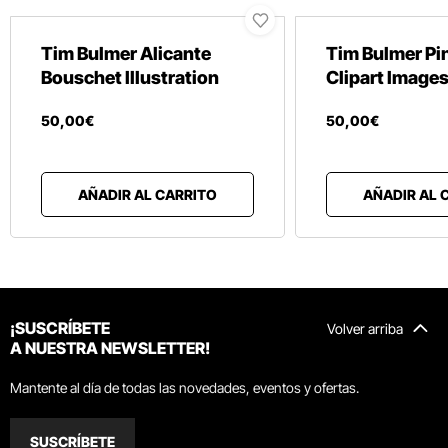
Tim Bulmer Alicante
Tim Bulmer Pin
Bouschet Illustration
Clipart Image
50
,
00
€
50
,
00
€
AÑADIR AL CARRITO
AÑADIR AL 
¡SUSCRÍBETE
Volver arriba
A NUESTRA NEWSLETTER!
Mantente al día de todas las novedades, eventos y ofertas.
SUSCRÍBETE