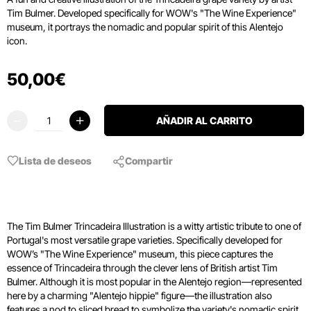
Tim Bulmer. Developed specifically for WOW's "The Wine Experience"
museum, it portrays the nomadic and popular spirit of this Alentejo
icon.
50
,
00
€
AÑADIR AL CARRITO
Lista de deseos
Compartir
The Tim Bulmer Trincadeira Illustration is a witty artistic tribute to one of
Portugal's most versatile grape varieties. Specifically developed for
WOW’s "The Wine Experience" museum, this piece captures the
essence of Trincadeira through the clever lens of British artist Tim
Bulmer. Although it is most popular in the Alentejo region—represented
here by a charming "Alentejo hippie" figure—the illustration also
features a nod to sliced bread to symbolize the variety's nomadic spirit.