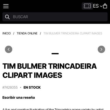
ES
INICIO
/
TIENDA ONLINE
/
TIM BULMER TRINCADEIRA CLIPART IMAGES
TIM BULMER TRINCADEIRA
CLIPART IMAGES
#7426055
EN STOCK
Escribir una reseña
A fun and creative illustration of the Trincadeira grape variety by artist