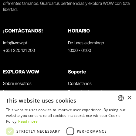
diferentes tamaños. Guarda tus pertenencias y explora WOW con total
libertad.
¡CONTÁCTANOS!
HORARIO
info@wow.pt
De lunes a domingo
+351 220 121 200
10:00 - 01:00
EXPLORA WOW
Soporte
Sobre nosotros
Contáctanos
Museos
Preguntas frecuentes
×
This website uses cookies
Agenda
Términos y condiciones
Noticias
Política de privacidad y cookies
This website uses cookies to improve user experience. By using our
ENGLISH
website you consent to all cookies in accordance with our Cookie
Restaurantes
Trabaja con nosotros
Policy.
Read more
Tarjeta WOW
Canal de denuncias
PORTUGUESE
STRICTLY NECESSARY
PERFORMANCE
Grupos y eventos
Libro de reclamaciones