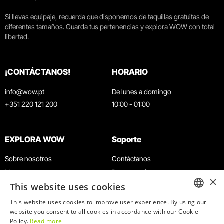
Si llevas equipaje, recuerda que disponemos de taquillas gratuitas de
diferentes tamaños. Guarda tus pertenencias y explora WOW con total
libertad.
¡CONTÁCTANOS!
HORARIO
info@wow.pt
De lunes a domingo
+351 220 121 200
10:00 - 01:00
EXPLORA WOW
Soporte
Sobre nosotros
Contáctanos
Museos
Preguntas frecuentes
×
This website uses cookies
Agenda
Términos y condiciones
Noticias
Política de privacidad y cookies
This website uses cookies to improve user experience. By using our
ENGLISH
website you consent to all cookies in accordance with our Cookie
Restaurantes
Trabaja con nosotros
Policy.
Read more