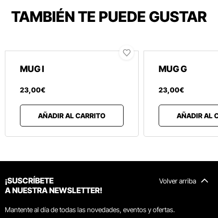
TAMBIÉN TE PUEDE GUSTAR
MUG I
MUG G
23
,
00
€
23
,
00
€
AÑADIR AL CARRITO
AÑADIR AL 
¡SUSCRÍBETE
Volver arriba
A NUESTRA NEWSLETTER!
Mantente al día de todas las novedades, eventos y ofertas.