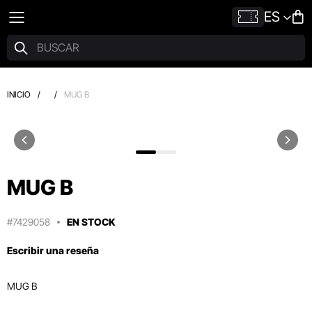
ES
INICIO
/
/
MUG B
MUG B
#7429058
EN STOCK
Escribir una reseña
MUG B