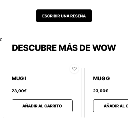
ESCRIBIR UNA RESEÑA
0
DESCUBRE MÁS DE WOW
MUG I
MUG G
23
,
00
€
23
,
00
€
AÑADIR AL CARRITO
AÑADIR AL 