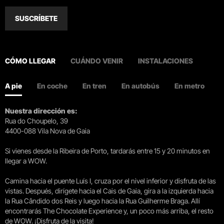
SUSCRÍBETE
CÓMO LLEGAR
CUÁNDO VENIR
INSTALACIONES
A pie
En coche
En tren
En autobús
En metro
Nuestra dirección es:
Rua do Choupelo, 39
4400-088 Vila Nova de Gaia
Si vienes desde la Ribeira de Porto, tardarás entre 15 y 20 minutos en
llegar a WOW.
Camina hacia el puente Luís I, cruza por el nivel inferior y disfruta de las
vistas. Después, dirígete hacia el Cais de Gaia, gira a la izquierda hacia
la Rua Cândido dos Reis y luego hacia la Rua Guilherme Braga. Allí
encontrarás The Chocolate Experience y, un poco más arriba, el resto
de WOW. ¡Disfruta de la visita!