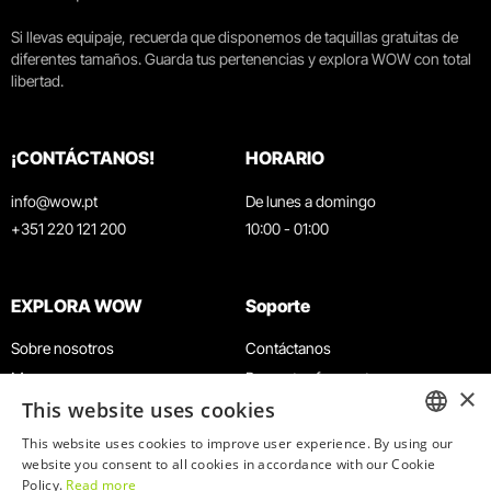
Si llevas equipaje, recuerda que disponemos de taquillas gratuitas de
diferentes tamaños. Guarda tus pertenencias y explora WOW con total
libertad.
¡CONTÁCTANOS!
HORARIO
info@wow.pt
De lunes a domingo
+351 220 121 200
10:00 - 01:00
EXPLORA WOW
Soporte
Sobre nosotros
Contáctanos
Museos
Preguntas frecuentes
×
This website uses cookies
Agenda
Términos y condiciones
Noticias
Política de privacidad y cookies
This website uses cookies to improve user experience. By using our
ENGLISH
website you consent to all cookies in accordance with our Cookie
Restaurantes
Trabaja con nosotros
Policy.
Read more