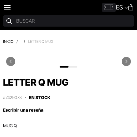
ES
INICIO
/
/
LETTER Q MUG
LETTER Q MUG
#7429073
EN STOCK
Escribir una reseña
MUG Q