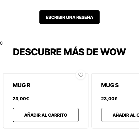
ESCRIBIR UNA RESEÑA
0
DESCUBRE MÁS DE WOW
MUG R
MUG S
23
,
00
€
23
,
00
€
AÑADIR AL CARRITO
AÑADIR AL 