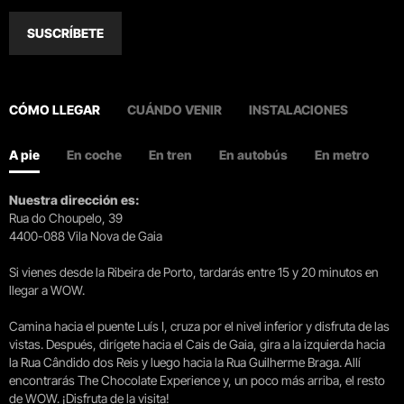
SUSCRÍBETE
CÓMO LLEGAR
CUÁNDO VENIR
INSTALACIONES
A pie
En coche
En tren
En autobús
En metro
Nuestra dirección es:
Rua do Choupelo, 39
4400-088 Vila Nova de Gaia
Si vienes desde la Ribeira de Porto, tardarás entre 15 y 20 minutos en
llegar a WOW.
Camina hacia el puente Luís I, cruza por el nivel inferior y disfruta de las
vistas. Después, dirígete hacia el Cais de Gaia, gira a la izquierda hacia
la Rua Cândido dos Reis y luego hacia la Rua Guilherme Braga. Allí
encontrarás The Chocolate Experience y, un poco más arriba, el resto
de WOW. ¡Disfruta de la visita!