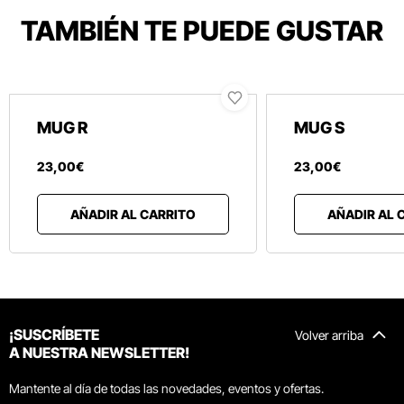
TAMBIÉN TE PUEDE GUSTAR
MUG R
MUG S
23
,
00
€
23
,
00
€
AÑADIR AL CARRITO
AÑADIR AL 
¡SUSCRÍBETE
Volver arriba
A NUESTRA NEWSLETTER!
Mantente al día de todas las novedades, eventos y ofertas.