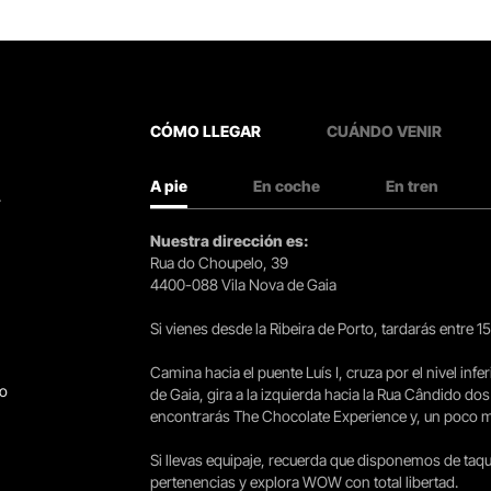
CÓMO LLEGAR
CUÁNDO VENIR
A pie
En coche
En tren
.
Nuestra dirección es:
Rua do Choupelo, 39
4400-088 Vila Nova de Gaia
Si vienes desde la Ribeira de Porto, tardarás entre 
Camina hacia el puente Luís I, cruza por el nivel infer
go
de Gaia, gira a la izquierda hacia la Rua Cândido dos
encontrarás The Chocolate Experience y, un poco más 
Si llevas equipaje, recuerda que disponemos de taqui
pertenencias y explora WOW con total libertad.