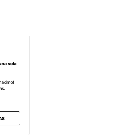
una sola
 máximo!
ias.
AS