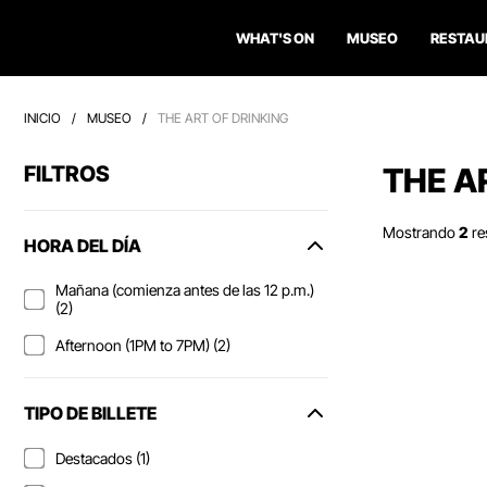
WHAT'S ON
MUSEO
RESTAU
INICIO
/
MUSEO
/
THE ART OF DRINKING
FILTROS
THE A
Mostrando
2
re
HORA DEL DÍA
Mañana (comienza antes de las 12 p.m.)
(2)
Afternoon (1PM to 7PM) (2)
TIPO DE BILLETE
Destacados (1)