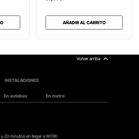
TO
AÑADIR AL CARRITO
Volver arriba
INSTALACIONES
En autobús
En metro
15 y 20 minutos en llegar a WOW.