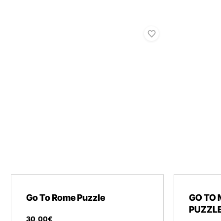
Go To Rome Puzzle
GO TO 
PUZZL
30
,
00
€