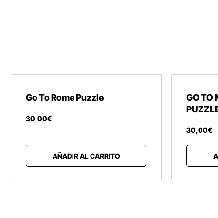
Go To Rome Puzzle
GO TO 
PUZZL
30
,
00
€
30
,
00
€
AÑADIR AL CARRITO
A