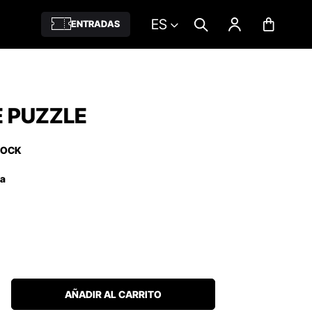
ES
ENTRADAS
E PUZZLE
TOCK
ña
AÑADIR AL CARRITO