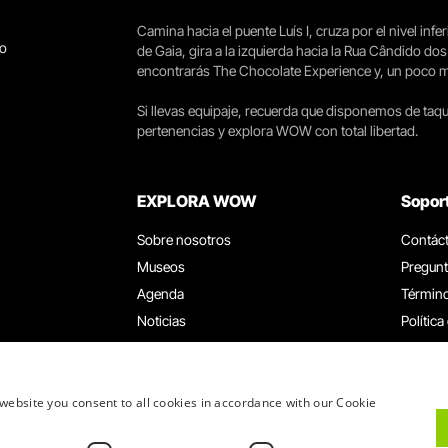
Camina hacia el puente Luís I, cruza por el nivel infer
go
de Gaia, gira a la izquierda hacia la Rua Cândido dos
encontrarás The Chocolate Experience y, un poco más 
Si llevas equipaje, recuerda que disponemos de taqui
pertenencias y explora WOW con total libertad.
EXPLORA WOW
Sopor
Sobre nosotros
Contác
Museos
Pregunt
Agenda
Término
Noticias
Política
Restaurantes
Trabaja
Tarjeta WOW
Canal d
Grupos y eventos
Libro d
website you consent to all cookies in accordance with our Cookie
Servicio educativo