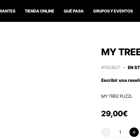
RANTES
TIENDA ONLINE
QUÉ PASA
GRUPOS Y EVENTOS
MY TRE
#7433627
EN S
Escribir una rese
MY TREE PUZZL
29
,
00
€