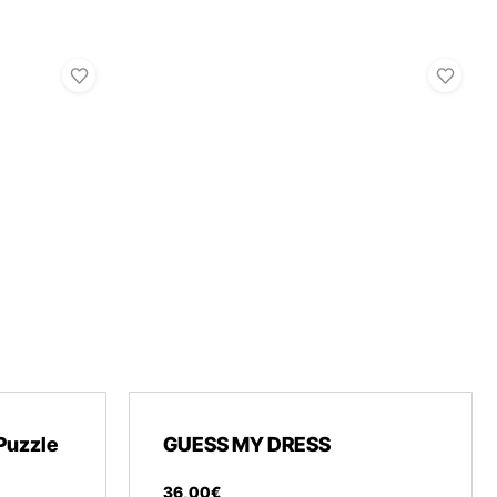
Puzzle
GUESS MY DRESS
36
,
00
€