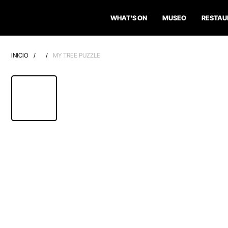
WHAT'S ON
MUSEO
RESTAU
INICIO
/
/
MY TREE PUZZLE