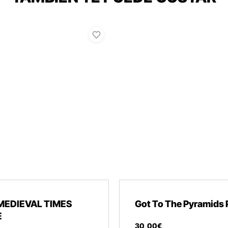
MEDIEVAL TIMES
Got To The Pyramids 
E
30
,
00
€