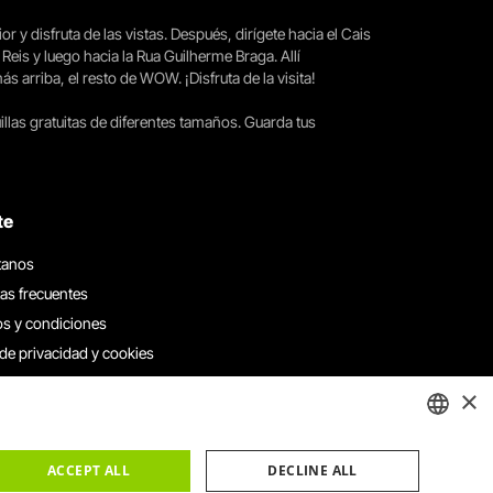
ior y disfruta de las vistas. Después, dirígete hacia el Cais
 Reis y luego hacia la Rua Guilherme Braga. Allí
arriba, el resto de WOW. ¡Disfruta de la visita!
llas gratuitas de diferentes tamaños. Guarda tus
te
tanos
as frecuentes
s y condiciones
 de privacidad y cookies
 con nosotros
×
e denuncias
e reclamaciones
ENGLISH
ACCEPT ALL
DECLINE ALL