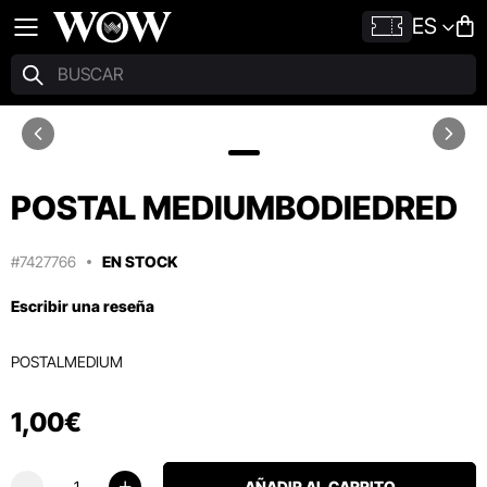
ES
POSTAL MEDIUMBODIEDRED
#7427766
EN STOCK
Escribir una reseña
POSTALMEDIUM
1
,
00
€
AÑADIR AL CARRITO