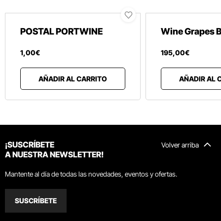
POSTAL PORTWINE
Wine Grapes 
1
,
00
€
195
,
00
€
AÑADIR AL CARRITO
AÑADIR AL 
¡SUSCRÍBETE
Volver arriba
A NUESTRA NEWSLETTER!
Mantente al día de todas las novedades, eventos y ofertas.
SUSCRÍBETE