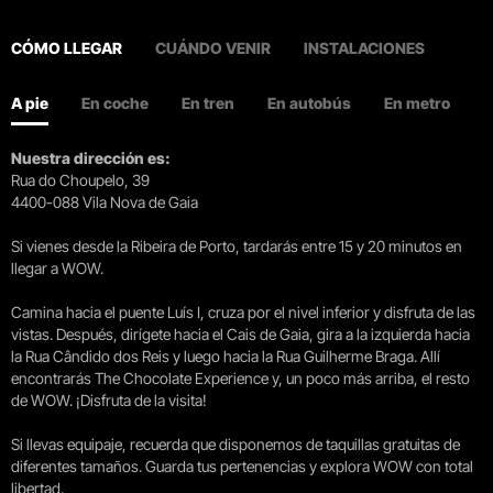
CÓMO LLEGAR
CUÁNDO VENIR
INSTALACIONES
A pie
En coche
En tren
En autobús
En metro
Nuestra dirección es:
Rua do Choupelo, 39
4400-088 Vila Nova de Gaia
Si vienes desde la Ribeira de Porto, tardarás entre 15 y 20 minutos en
llegar a WOW.
Camina hacia el puente Luís I, cruza por el nivel inferior y disfruta de las
vistas. Después, dirígete hacia el Cais de Gaia, gira a la izquierda hacia
la Rua Cândido dos Reis y luego hacia la Rua Guilherme Braga. Allí
encontrarás The Chocolate Experience y, un poco más arriba, el resto
de WOW. ¡Disfruta de la visita!
Si llevas equipaje, recuerda que disponemos de taquillas gratuitas de
diferentes tamaños. Guarda tus pertenencias y explora WOW con total
libertad.