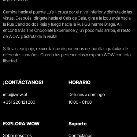
Camina hacia el puente Luís I, cruza por el nivel inferior y disfruta de las
vistas. Después, dirígete hacia el Cais de Gaia, gira a la izquierda hacia
la Rua Cândido dos Reis y luego hacia la Rua Guilherme Braga. Allí
encontrarás The Chocolate Experience y, un poco más arriba, el resto
de WOW. ¡Disfruta de la visita!
Si llevas equipaje, recuerda que disponemos de taquillas gratuitas de
diferentes tamaños. Guarda tus pertenencias y explora WOW con total
libertad.
¡CONTÁCTANOS!
HORARIO
info@wow.pt
De lunes a domingo
+351 220 121 200
10:00 - 01:00
EXPLORA WOW
Soporte
Sobre nosotros
Contáctanos