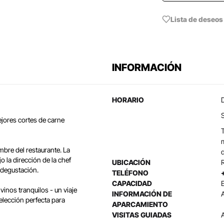
Lista de deseos
INFORMACIÓN
HORARIO
D
ejores cortes de carne
T
m
mbre del restaurante. La
 la dirección de la chef
UBICACIÓN
 degustación.
TELÉFONO
CAPACIDAD
inos tranquilos - un viaje
INFORMACIÓN DE
 elección perfecta para
APARCAMIENTO
VISITAS GUIADAS