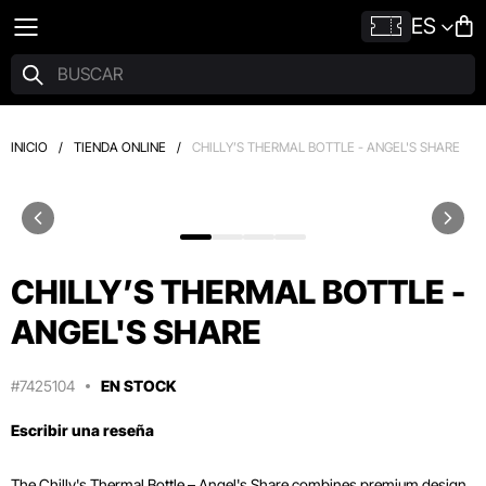
ES
INICIO
/
TIENDA ONLINE
/
CHILLY’S THERMAL BOTTLE - ANGEL'S SHARE
CHILLY’S THERMAL BOTTLE -
ANGEL'S SHARE
#7425104
EN STOCK
Escribir una reseña
The Chilly's Thermal Bottle – Angel's Share combines premium design