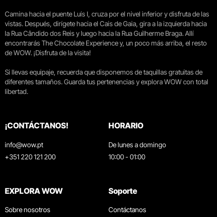
Camina hacia el puente Luís I, cruza por el nivel inferior y disfruta de las
vistas. Después, dirígete hacia el Cais de Gaia, gira a la izquierda hacia
la Rua Cândido dos Reis y luego hacia la Rua Guilherme Braga. Allí
encontrarás The Chocolate Experience y, un poco más arriba, el resto
de WOW. ¡Disfruta de la visita!
Si llevas equipaje, recuerda que disponemos de taquillas gratuitas de
diferentes tamaños. Guarda tus pertenencias y explora WOW con total
libertad.
¡CONTÁCTANOS!
HORARIO
info@wow.pt
De lunes a domingo
+351 220 121 200
10:00 - 01:00
EXPLORA WOW
Soporte
Sobre nosotros
Contáctanos