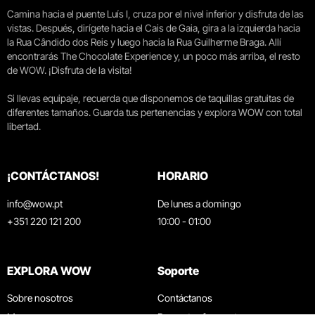
Camina hacia el puente Luís I, cruza por el nivel inferior y disfruta de las
vistas. Después, dirígete hacia el Cais de Gaia, gira a la izquierda hacia
la Rua Cândido dos Reis y luego hacia la Rua Guilherme Braga. Allí
encontrarás The Chocolate Experience y, un poco más arriba, el resto
de WOW. ¡Disfruta de la visita!
Si llevas equipaje, recuerda que disponemos de taquillas gratuitas de
diferentes tamaños. Guarda tus pertenencias y explora WOW con total
libertad.
¡CONTÁCTANOS!
HORARIO
info@wow.pt
De lunes a domingo
+351 220 121 200
10:00 - 01:00
EXPLORA WOW
Soporte
Sobre nosotros
Contáctanos