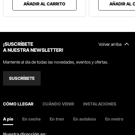
AÑADIR AL CARRITO
AÑADIR AL 
¡SUSCRÍBETE
Volver arriba
A NUESTRA NEWSLETTER!
Mantente al día de todas las novedades, eventos y ofertas.
SUSCRÍBETE
CÓMO LLEGAR
CUÁNDO VENIR
INSTALACIONES
A pie
En coche
En tren
En autobús
En metro
Nuestra dirección es: