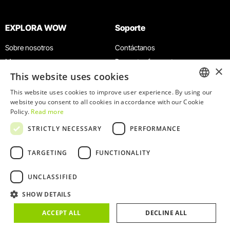
EXPLORA WOW
Soporte
Sobre nosotros
Contáctanos
Museos
Preguntas frecuentes
×
This website uses cookies
Agenda
Términos y condiciones
Noticias
Política de privacidad y cookies
This website uses cookies to improve user experience. By using our
ENGLISH
website you consent to all cookies in accordance with our Cookie
Restaurantes
Trabaja con nosotros
Policy.
Read more
Tarjeta WOW
Canal de denuncias
PORTUGUESE
STRICTLY NECESSARY
PERFORMANCE
Grupos y eventos
Libro de reclamaciones
Servicio educativo
TARGETING
FUNCTIONALITY
UNCLASSIFIED
SHOW DETAILS
© 2026
WOW
ACCEPT ALL
DECLINE ALL