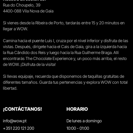
Rua do Choupelo, 39
4400-088 Vila Nova de Gaia
Si vienes desde la Ribeira de Porto, tardarás entre 15 y 20 minutos en
llegar a WOW.
Camina hacia el puente Luís I, cruza por el nivel inferior y disfruta de las
vistas. Después, dirígete hacia el Cais de Gaia, gira a la izquierda hacia
la Rua Cândido dos Reis y luego hacia la Rua Guilherme Braga. Allí
encontrarás The Chocolate Experience y, un poco más arriba, el resto
de WOW. ¡Disfruta de la visita!
Si llevas equipaje, recuerda que disponemos de taquillas gratuitas de
diferentes tamaños. Guarda tus pertenencias y explora WOW con total
libertad.
¡CONTÁCTANOS!
HORARIO
info@wow.pt
De lunes a domingo
+351 220 121 200
10:00 - 01:00