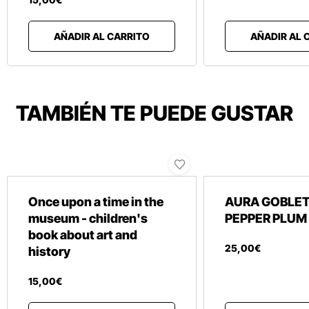
AÑADIR AL CARRITO
AÑADIR AL 
TAMBIÉN TE PUEDE GUSTAR
Once upon a time in the
AURA GOBLE
museum - children's
PEPPER PLUM
book about art and
25
,
00
€
history
15
,
00
€