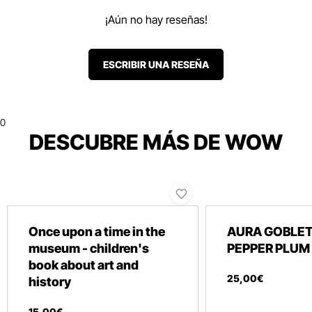
¡Aún no hay reseñas!
ESCRIBIR UNA RESEÑA
0
DESCUBRE MÁS DE WOW
Once upon a time in the
AURA GOBLE
museum - children's
PEPPER PLUM
book about art and
25
,
00
€
history
15
,
00
€