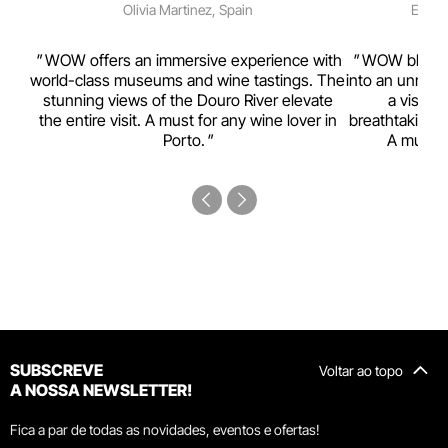
Olivia Martinez, Spain
Emma 
rism,
WOW offers an immersive experience with
WOW blends w
ting
world-class museums and wine tastings. The
into an unmiss
to
stunning views of the Douro River elevate
a visual
top
the entire visit. A must for any wine lover in
breathtaking v
Porto.
A must-s
SUBSCREVE
Voltar ao topo
A NOSSA NEWSLETTER!
Fica a par de todas as novidades, eventos e ofertas!