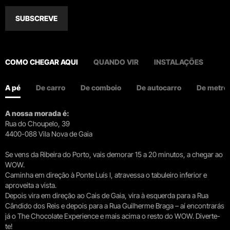
SUBSCREVE
COMO CHEGAR AQUI
QUANDO VIR
INSTALAÇÕES
A pé
De carro
De comboio
De autocarro
De metro
A nossa morada é:
Rua do Choupelo, 39
4400-088 Vila Nova de Gaia
Se vens da Ribeira do Porto, vais demorar 15 a 20 minutos, a chegar ao
WOW.
Caminha em direção à Ponte Luís I, atravessa o tabuleiro inferior e
aproveita a vista.
Depois vira em direção ao Cais de Gaia, vira à esquerda para a Rua
Cândido dos Reis e depois para a Rua Guilherme Braga – aí encontrarás
já o The Chocolate Experience e mais acima o resto do WOW. Diverte-
te!