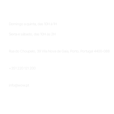
HORÁRIOS
Domingo a quinta, das 10H à 1H
Sexta e sábado, das 10H às 2H
LOCALIZAÇÃO
Rua do Choupelo, 39 Vila Nova de Gaia, Porto, Portugal 4400-088
TELEFONE
+351 220 121 200
EMAIL
info@wow.pt