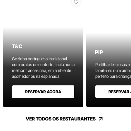
T&C
PIP
Cozinha portuguesa tradicional
com pratos de conforto, incluindo a
Partilha deliciosas r
melhor francesinha, em ambiente
familiares num ambi
acolhedor ou na esplanada.
perfeito para criança
RESERVAR AGORA
RESERVAR
VER TODOS OS RESTAURANTES