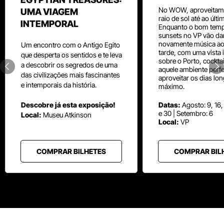
No WOW, aproveitam
UMA VIAGEM
raio de sol até ao últ
INTEMPORAL
Enquanto o bom temp
sunsets no VP vão da
novamente música aos
Um
encontro com o
Antigo Egito
tarde, com uma vista i
que desperta os sentidos e te leva
sobre o Porto, cocktai
a descobrir os segredos de uma
aquele ambiente perfe
das civilizações mais fascinantes
aproveitar os dias lo
e intemporais da história.
máximo.
Descobre já esta exposição!
Datas:
Agosto: 9, 16,
e 30 | Setembro: 6
Local:
Museu
Atkinson
Local:
VP
COMPRAR BILHETES
COMPRAR BIL