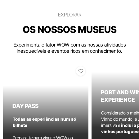
EXPLORAR
OS NOSSOS MUSEUS
Experimenta o fator WOW com as nossas atividades
inesquecíveis e eventos ricos em conhecimento.
PORT AND WI
EXPERIENCE
DAY PASS
Considerado o mel
Todas as experiências num só
Vinho do mundo, é
bilhete
imersiva e
inclui a
vinhos portugues
Prepara-te para viver o WOW ao