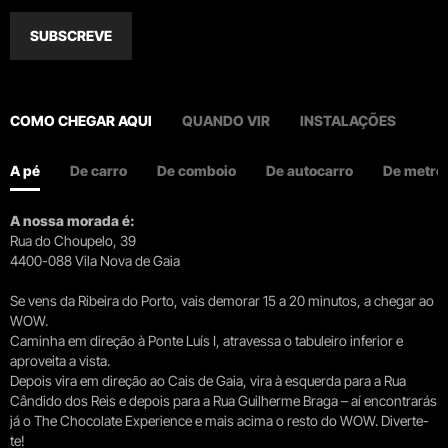
SUBSCREVE
COMO CHEGAR AQUI
QUANDO VIR
INSTALAÇÕES
A pé
De carro
De comboio
De autocarro
De metro
A nossa morada é:
Rua do Choupelo, 39
4400-088 Vila Nova de Gaia
Se vens da Ribeira do Porto, vais demorar 15 a 20 minutos, a chegar ao
WOW.
Caminha em direção à Ponte Luís I, atravessa o tabuleiro inferior e
aproveita a vista.
Depois vira em direção ao Cais de Gaia, vira à esquerda para a Rua
Cândido dos Reis e depois para a Rua Guilherme Braga – aí encontrarás
já o The Chocolate Experience e mais acima o resto do WOW. Diverte-
te!