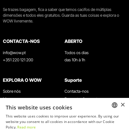
Se trazes bagagem, fica a saber que temos cacifos de múltiplas
dimensões e todos eles gratuitos. Guarda as tuas coisas e explora o
WOW livremente.
CONTACTA-NOS
ABERTO
info@wow.pt
Todos os dias
+351 220 121 200
das 10h à 1h
EXPLORA O WOW
Suporte
Sobre nós
Contacta-nos
Museus
Perguntas frequentes
×
This website uses cookies
Agenda
Termos e Condições
Notícias
Política de privacidade e cookies
This website uses cookies to improve user experience. By using our
ENGLISH
website you consent to all cookies in accordance with our Cookie
Restaurantes
Trabalha connosco
Policy.
Read more