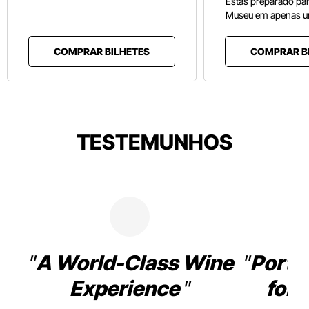
Estás preparado pa
Museu em apenas u
COMPRAR BILHETES
COMPRAR B
TESTEMUNHOS
A World-Class Wine
Porto
Experience
for 