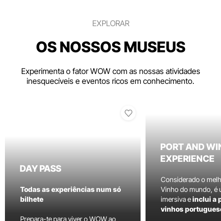
EXPLORAR
OS NOSSOS MUSEUS
Experimenta o fator WOW com as nossas atividades
inesquecíveis e eventos ricos em conhecimento.
PORT AND WI
EXPERIENCE
DAY PASS
Considerado o mel
Todas as experiências num só
Vinho do mundo, é
bilhete
imersiva e
inclui a
vinhos portugues
Prepara-te para viver o WOW ao