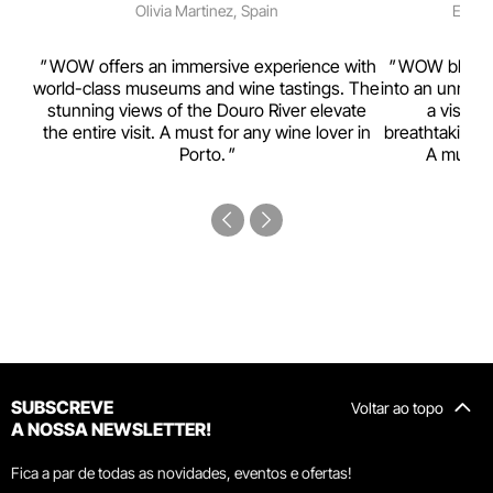
Olivia Martinez, Spain
Emma 
rism,
WOW offers an immersive experience with
WOW blends w
ting
world-class museums and wine tastings. The
into an unmiss
to
stunning views of the Douro River elevate
a visual
top
the entire visit. A must for any wine lover in
breathtaking v
Porto.
A must-s
SUBSCREVE
Voltar ao topo
A NOSSA NEWSLETTER!
Fica a par de todas as novidades, eventos e ofertas!