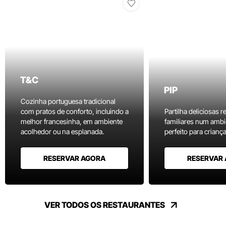
T&C
PIP
Cozinha portuguesa tradicional
com pratos de conforto, incluindo a
Partilha deliciosas r
melhor francesinha, em ambiente
familiares num ambi
acolhedor ou na esplanada.
perfeito para criança
RESERVAR AGORA
RESERVAR
VER TODOS OS RESTAURANTES