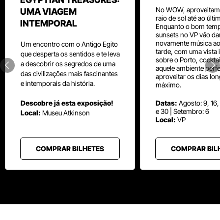
No WOW, aproveitam
UMA VIAGEM
raio de sol até ao últ
INTEMPORAL
Enquanto o bom temp
sunsets no VP vão da
novamente música aos
Um
encontro com o
Antigo Egito
tarde, com uma vista i
que desperta os sentidos e te leva
sobre o Porto, cocktai
a descobrir os segredos de uma
aquele ambiente perfe
das civilizações mais fascinantes
aproveitar os dias lo
e intemporais da história.
máximo.
Descobre já esta exposição!
Datas:
Agosto: 9, 16,
e 30 | Setembro: 6
Local:
Museu
Atkinson
Local:
VP
COMPRAR BILHETES
COMPRAR BIL