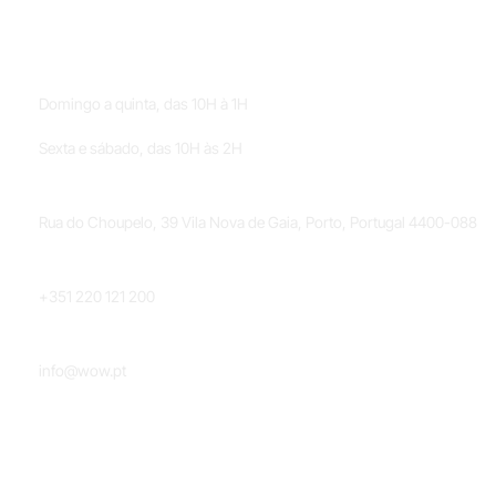
HORÁRIOS
Domingo a quinta, das 10H à 1H
Sexta e sábado, das 10H às 2H
LOCALIZAÇÃO
Rua do Choupelo, 39 Vila Nova de Gaia, Porto, Portugal 4400-088
TELEFONE
+351 220 121 200
EMAIL
info@wow.pt