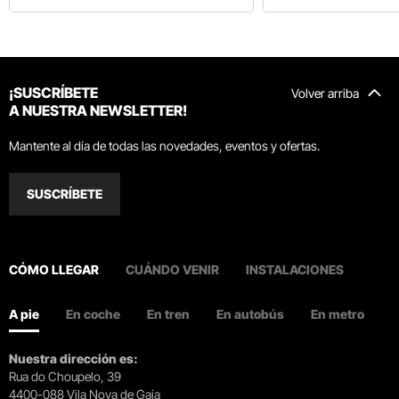
¡SUSCRÍBETE
Volver arriba
A NUESTRA NEWSLETTER!
Mantente al día de todas las novedades, eventos y ofertas.
SUSCRÍBETE
CÓMO LLEGAR
CUÁNDO VENIR
INSTALACIONES
A pie
En coche
En tren
En autobús
En metro
Nuestra dirección es:
Rua do Choupelo, 39
4400-088 Vila Nova de Gaia