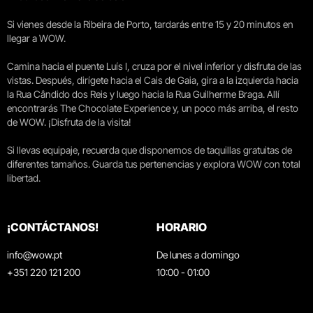
Si vienes desde la Ribeira de Porto, tardarás entre 15 y 20 minutos en
llegar a WOW.
Camina hacia el puente Luís I, cruza por el nivel inferior y disfruta de las
vistas. Después, dirígete hacia el Cais de Gaia, gira a la izquierda hacia
la Rua Cândido dos Reis y luego hacia la Rua Guilherme Braga. Allí
encontrarás The Chocolate Experience y, un poco más arriba, el resto
de WOW. ¡Disfruta de la visita!
Si llevas equipaje, recuerda que disponemos de taquillas gratuitas de
diferentes tamaños. Guarda tus pertenencias y explora WOW con total
libertad.
¡CONTÁCTANOS!
HORARIO
info@wow.pt
De lunes a domingo
+351 220 121 200
10:00 - 01:00