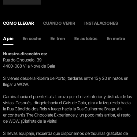
CÓMO LLEGAR
CUÁNDO VENIR
INSTALACIONES
A pie
En coche
En tren
En autobús
En metro
Nuestra dirección es:
Rua do Choupelo, 39
4400-088 Vila Nova de Gaia
Si vienes desde la Ribeira de Porto, tardarás entre 15 y 20 minutos en
llegar a WOW.
Camina hacia el puente Luís I, cruza por el nivel inferior y disfruta de las
vistas. Después, dirígete hacia el Cais de Gaia, gira a la izquierda hacia
la Rua Cândido dos Reis y luego hacia la Rua Guilherme Braga. Allí
encontrarás The Chocolate Experience y, un poco más arriba, el resto
de WOW. ¡Disfruta de la visita!
Si llevas equipaje, recuerda que disponemos de taquillas gratuitas de