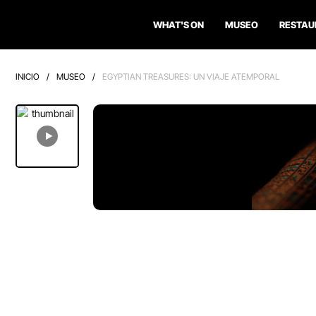
WHAT'S ON
MUSEO
RESTAU
INICIO
/
MUSEO
/
EGYPTIAN TREASURES: UN VIAJE ATEMPORAL