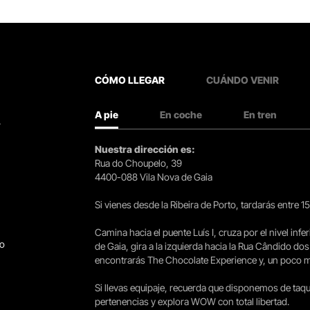
CÓMO LLEGAR
CUÁNDO VENIR
A pie
En coche
En tren
.
Nuestra dirección es:
Rua do Choupelo, 39
4400-088 Vila Nova de Gaia
Si vienes desde la Ribeira de Porto, tardarás entre 
Camina hacia el puente Luís I, cruza por el nivel infer
go
de Gaia, gira a la izquierda hacia la Rua Cândido dos
encontrarás The Chocolate Experience y, un poco más 
Si llevas equipaje, recuerda que disponemos de taqui
pertenencias y explora WOW con total libertad.