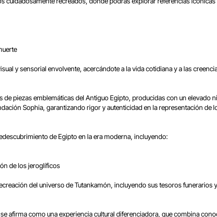
icos cuidadosamente recreados, donde podrás explorar referencias icónica
 muerte
al y sensorial envolvente, acercándote a la vida cotidiana y a las creencia
 de piezas emblemáticas del Antiguo Egipto, producidas con un elevado nivel
ndación Sophia, garantizando rigor y autenticidad en la representación de lo
edescubrimiento de Egipto en la era moderna, incluyendo:
ón de los jeroglíficos
ecreación del universo de Tutankamón, incluyendo sus tesoros funerarios y l
s se afirma como una experiencia cultural diferenciadora, que combina cono