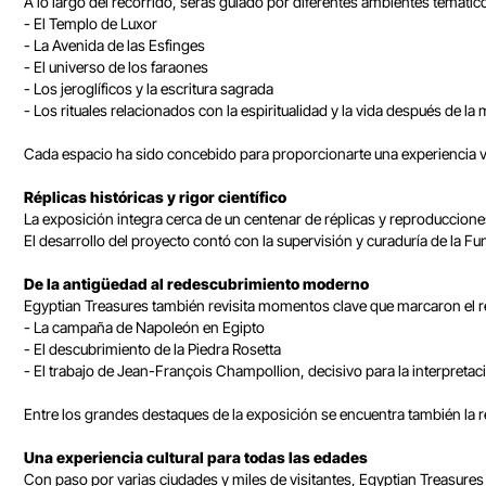
A lo largo del recorrido, serás guiado por diferentes ambientes temát
- El Templo de Luxor
- La Avenida de las Esfinges
- El universo de los faraones
- Los jeroglíficos y la escritura sagrada
- Los rituales relacionados con la espiritualidad y la vida después de la
Cada espacio ha sido concebido para proporcionarte una experiencia visu
Réplicas históricas y rigor científico
La exposición integra cerca de un centenar de réplicas y reproducciones
El desarrollo del proyecto contó con la supervisión y curaduría de la Fu
De la antigüedad al redescubrimiento moderno
Egyptian Treasures también revisita momentos clave que marcaron el r
- La campaña de Napoleón en Egipto
- El descubrimiento de la Piedra Rosetta
- El trabajo de Jean-François Champollion, decisivo para la interpretaci
Entre los grandes destaques de la exposición se encuentra también la r
Una experiencia cultural para todas las edades
Con paso por varias ciudades y miles de visitantes, Egyptian Treasure