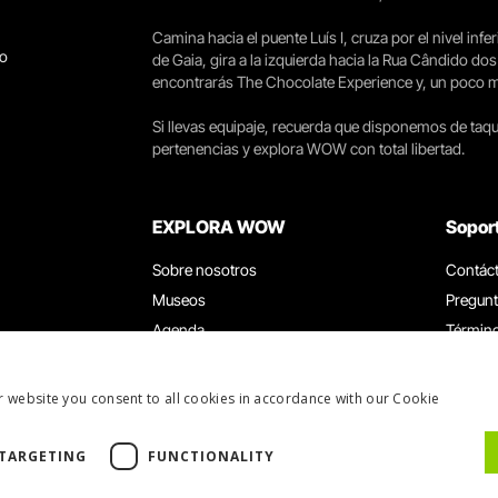
Camina hacia el puente Luís I, cruza por el nivel infer
go
de Gaia, gira a la izquierda hacia la Rua Cândido dos
encontrarás The Chocolate Experience y, un poco más 
Si llevas equipaje, recuerda que disponemos de taqui
pertenencias y explora WOW con total libertad.
EXPLORA WOW
Sopor
Sobre nosotros
Contác
Museos
Pregunt
Agenda
Término
Noticias
Política
Restaurantes
Trabaja
r website you consent to all cookies in accordance with our Cookie
Tarjeta WOW
Canal d
Grupos y eventos
Libro d
TARGETING
FUNCTIONALITY
Servicio educativo