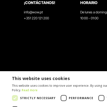
¡CONTÁCTANOS!
HORARIO
info@wow.pt
De lunes a domin
+351 220 121 200
10:00 - 01:00
This website uses cookies
This website uses cookies to improve user experience. By using ou
Policy.
Read more
STRICTLY NECESSARY
PERFORMANCE