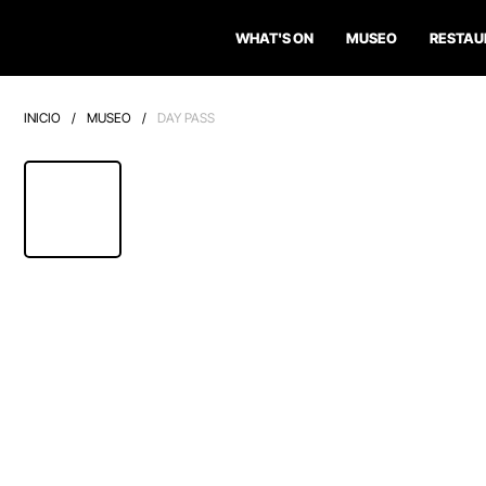
WHAT'S ON
MUSEO
RESTAU
INICIO
/
MUSEO
/
DAY PASS