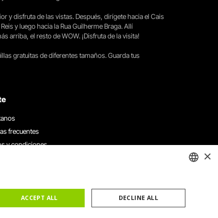
ior y disfruta de las vistas. Después, dirígete hacia el Cais
 Reis y luego hacia la Rua Guilherme Braga. Allí
arriba, el resto de WOW. ¡Disfruta de la visita!
llas gratuitas de diferentes tamaños. Guarda tus
te
tanos
as frecuentes
s y condiciones
×
 de privacidad y cookies
 con nosotros
ENGLISH
e denuncias
e reclamaciones
ACCEPT ALL
DECLINE ALL
PORTUGUESE