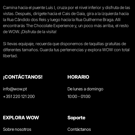
Camina hacia el puente Luís I, cruza por el nivel inferior y disfruta de las
vistas. Después, dirígete hacia el Cais de Gaia, gira a la izquierda hacia
la Rua Cândido dos Reis y luego hacia la Rua Guilherme Braga. Allí
encontrarás The Chocolate Experience y, un poco más arriba, el resto
de WOW. ¡Disfruta de la visita!
Si llevas equipaje, recuerda que disponemos de taquillas gratuitas de
diferentes tamaños. Guarda tus pertenencias y explora WOW con total
libertad.
¡CONTÁCTANOS!
HORARIO
info@wow.pt
De lunes a domingo
+351 220 121 200
10:00 - 01:00
EXPLORA WOW
Soporte
Sobre nosotros
Contáctanos