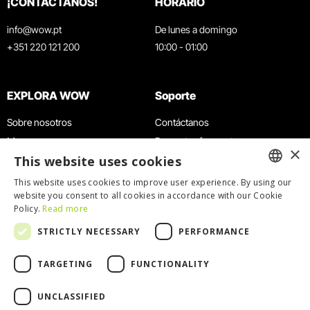
¡CONTÁCTANOS!
HORARIO
info@wow.pt
De lunes a domingo
+351 220 121 200
10:00 - 01:00
EXPLORA WOW
Soporte
Sobre nosotros
Contáctanos
Museos
Preguntas frecuentes
×
This website uses cookies
Agenda
Términos y condiciones
Noticias
Política de privacidad y cookies
This website uses cookies to improve user experience. By using our
ENGLISH
website you consent to all cookies in accordance with our Cookie
Restaurantes
Trabaja con nosotros
Policy.
Read more
Tarjeta WOW
Canal de denuncias
PORTUGUESE
STRICTLY NECESSARY
PERFORMANCE
Grupos y eventos
Libro de reclamaciones
Servicio educativo
TARGETING
FUNCTIONALITY
UNCLASSIFIED