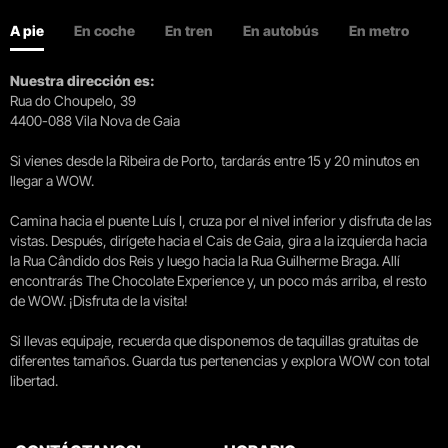
A pie
En coche
En tren
En autobús
En metro
Nuestra dirección es:
Rua do Choupelo, 39
4400-088 Vila Nova de Gaia
Si vienes desde la Ribeira de Porto, tardarás entre 15 y 20 minutos en
llegar a WOW.
Camina hacia el puente Luís I, cruza por el nivel inferior y disfruta de las
vistas. Después, dirígete hacia el Cais de Gaia, gira a la izquierda hacia
la Rua Cândido dos Reis y luego hacia la Rua Guilherme Braga. Allí
encontrarás The Chocolate Experience y, un poco más arriba, el resto
de WOW. ¡Disfruta de la visita!
Si llevas equipaje, recuerda que disponemos de taquillas gratuitas de
diferentes tamaños. Guarda tus pertenencias y explora WOW con total
libertad.