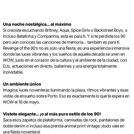
Una noche nostálgica… al máximo
Si creciste escuchando Britney, Aqua, Spice Girls o Backstreet Boys, o
incluso Batatinha y Companhia, esta es para ti. Y si te perdiste los 90
pero aún conoces las canciones de memoria… también es para ti.
Revenge of the 90’s no es solo una fiesta; es una experiencia inmersiva
donde las luces vibrantes y los sueños de aquella década se unen en
WOW, justo en el corazón de la cultura y el ambiente de la ciudad, con
DJs, actuaciones en directo, bailarines y una energía totalmente
inolvidable.
Un ambiente único
Imagina: luces noventeras iluminando la plaza, ritmos vibrantes y esas
vistas de ensueño sobre Porto. Eso es exactamente lo que te espera en
WOW el 16 de mayo.
Vístete elegante… ¡o al más puro estilo de los 90!
Saca esos zapatos de plataforma, camisetas de rock, pantalones de
doble denim o incluso esa prenda animal print vintage: ¡todo vale en
una fiesta noventera!