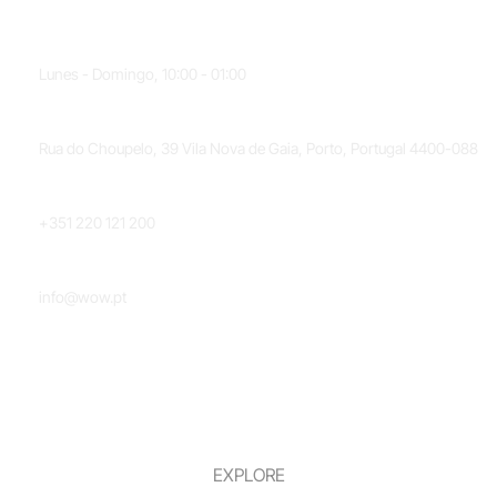
HORARIO
Lunes - Domingo, 10:00 - 01:00
UBICACIÓN
Rua do Choupelo, 39 Vila Nova de Gaia, Porto, Portugal 4400-088
TELÉFONO
+351 220 121 200
CORREO ELECTRÓNICO
info@wow.pt
EXPLORE