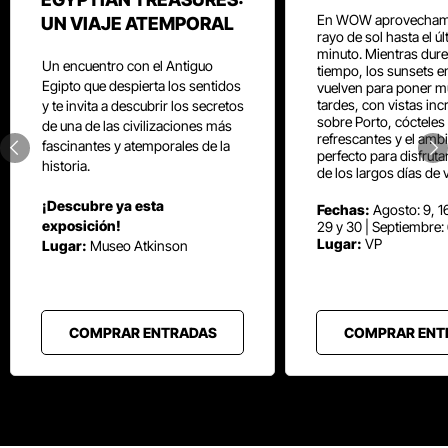
En WOW aprovecham
UN VIAJE ATEMPORAL
rayo de sol hasta el ú
minuto. Mientras dure
Un encuentro con el Antiguo
tiempo, los sunsets e
Egipto que despierta los sentidos
vuelven para poner mú
tardes, con vistas inc
y te invita a descubrir los secretos
sobre Porto, cócteles
de una de las civilizaciones más
refrescantes y el amb
fascinantes y atemporales de la
perfecto para disfrut
historia.
de los largos días de 
¡Descubre ya esta
Fechas:
Agosto: 9, 16
exposición!
29 y 30 | Septiembre:
Lugar:
VP
Lugar:
Museo Atkinson
COMPRAR ENTRADAS
COMPRAR ENT