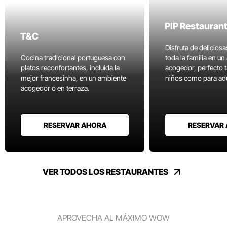
PIP Restauran
T&C
Disfruta de delicios
Cocina tradicional portuguesa con
toda la familia en u
platos reconfortantes, incluida la
acogedor, perfecto 
mejor francesinha, en un ambiente
niños como para adu
acogedor o en terraza.
RESERVAR AHORA
RESERVAR
VER TODOS LOS RESTAURANTES
APROVECHA AL MÁXIMO WOW