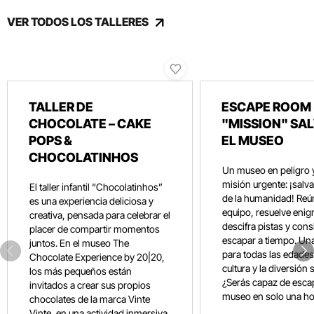
VER TODOS LOS TALLERES
TALLER DE
ESCAPE ROOM 
CHOCOLATE – CAKE
"MISSION" SA
POPS &
EL MUSEO
CHOCOLATINHOS
Un museo en peligro 
misión urgente: ¡salvar
El taller infantil “Chocolatinhos”
de la humanidad! Reún
es una experiencia deliciosa y
equipo, resuelve eni
creativa, pensada para celebrar el
descifra pistas y con
placer de compartir momentos
escapar a tiempo. Un
juntos. En el museo The
para todas las edades
Chocolate Experience by 20|20,
cultura y la diversión 
los más pequeños están
¿Serás capaz de esca
invitados a crear sus propios
museo en solo una ho
chocolates de la marca Vinte
Vinte, en una actividad inmersiva