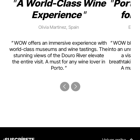
A World-Class Wine
Porto
Experience
for 
Olivia Martinez, Spain
Emma 
rism,
WOW offers an immersive experience with
WOW blends w
ting
world-class museums and wine tastings. The
into an unmiss
to
stunning views of the Douro River elevate
a visual
top
the entire visit. A must for any wine lover in
breathtaking v
Porto.
A must-s
¡SUSCRÍBETE
Volver arriba