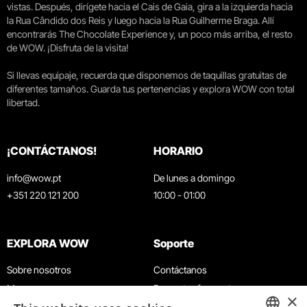
vistas. Después, dirígete hacia el Cais de Gaia, gira a la izquierda hacia
la Rua Cândido dos Reis y luego hacia la Rua Guilherme Braga. Allí
encontrarás The Chocolate Experience y, un poco más arriba, el resto
de WOW. ¡Disfruta de la visita!
Si llevas equipaje, recuerda que disponemos de taquillas gratuitas de
diferentes tamaños. Guarda tus pertenencias y explora WOW con total
libertad.
¡CONTÁCTANOS!
HORARIO
info@wow.pt
De lunes a domingo
+351 220 121 200
10:00 - 01:00
EXPLORA WOW
Soporte
Sobre nosotros
Contáctanos
Museos
Preguntas frecuentes
×
Agenda
Términos y condiciones