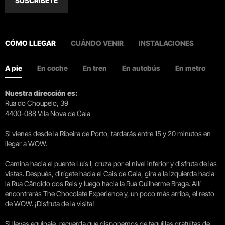
SUSCRÍBETE
CÓMO LLEGAR
CUÁNDO VENIR
INSTALACIONES
A pie
En coche
En tren
En autobús
En metro
Nuestra dirección es:
Rua do Choupelo, 39
4400-088 Vila Nova de Gaia
Si vienes desde la Ribeira de Porto, tardarás entre 15 y 20 minutos en
llegar a WOW.
Camina hacia el puente Luís I, cruza por el nivel inferior y disfruta de las
vistas. Después, dirígete hacia el Cais de Gaia, gira a la izquierda hacia
la Rua Cândido dos Reis y luego hacia la Rua Guilherme Braga. Allí
encontrarás The Chocolate Experience y, un poco más arriba, el resto
de WOW. ¡Disfruta de la visita!
Si llevas equipaje, recuerda que disponemos de taquillas gratuitas de