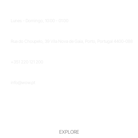
HORARIO
Lunes - Domingo, 10:00 - 01:00
UBICACIÓN
Rua do Choupelo, 39 Vila Nova de Gaia, Porto, Portugal 4400-088
TELÉFONO
+351 220 121 200
CORREO ELECTRÓNICO
info@wow.pt
EXPLORE