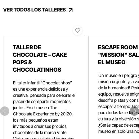
VER TODOS LOS TALLERES
TALLER DE
ESCAPE ROOM 
CHOCOLATE – CAKE
"MISSION" SA
POPS &
EL MUSEO
CHOCOLATINHOS
Un museo en peligro 
misión urgente: ¡salvar
El taller infantil “Chocolatinhos”
de la humanidad! Reún
es una experiencia deliciosa y
equipo, resuelve eni
creativa, pensada para celebrar el
descifra pistas y con
placer de compartir momentos
escapar a tiempo. Un
juntos. En el museo The
para todas las edades
Chocolate Experience by 20|20,
cultura y la diversión 
los más pequeños están
¿Serás capaz de esca
invitados a crear sus propios
museo en solo una ho
chocolates de la marca Vinte
Vinte, en una actividad inmersiva