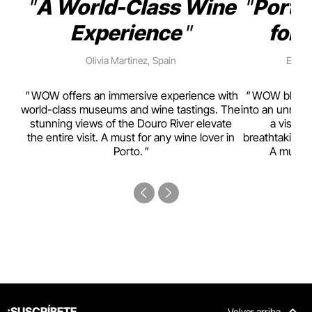
A World-Class Wine
Porto
Experience
for 
Olivia Martinez, Spain
Emma 
rism,
WOW offers an immersive experience with
WOW blends w
ting
world-class museums and wine tastings. The
into an unmiss
to
stunning views of the Douro River elevate
a visual
top
the entire visit. A must for any wine lover in
breathtaking v
Porto.
A must-s
¡SUSCRÍBETE
Volver arriba