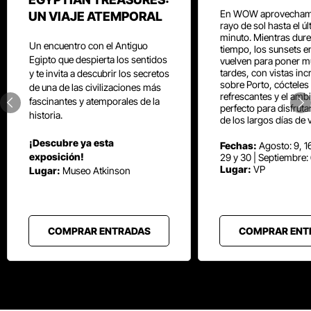
En WOW aprovecham
UN VIAJE ATEMPORAL
rayo de sol hasta el ú
minuto. Mientras dure
Un encuentro con el Antiguo
tiempo, los sunsets e
Egipto que despierta los sentidos
vuelven para poner mú
tardes, con vistas inc
y te invita a descubrir los secretos
sobre Porto, cócteles
de una de las civilizaciones más
refrescantes y el amb
fascinantes y atemporales de la
perfecto para disfrut
historia.
de los largos días de 
¡Descubre ya esta
Fechas:
Agosto: 9, 16
exposición!
29 y 30 | Septiembre:
Lugar:
VP
Lugar:
Museo Atkinson
COMPRAR ENTRADAS
COMPRAR ENT