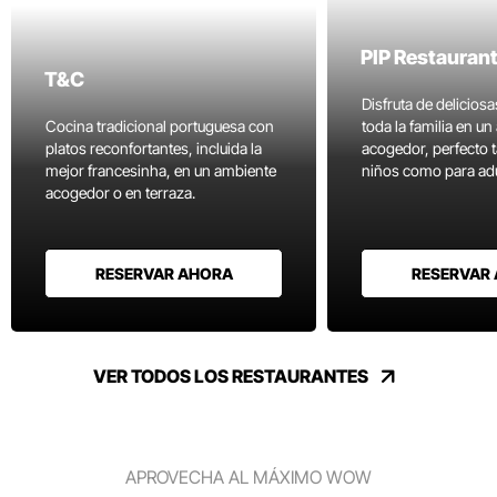
PIP Restauran
T&C
Disfruta de delicios
Cocina tradicional portuguesa con
toda la familia en u
platos reconfortantes, incluida la
acogedor, perfecto 
mejor francesinha, en un ambiente
niños como para adu
acogedor o en terraza.
RESERVAR AHORA
RESERVAR
VER TODOS LOS RESTAURANTES
APROVECHA AL MÁXIMO WOW