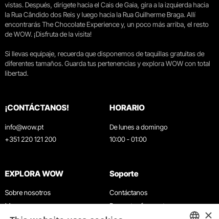
vistas. Después, dirígete hacia el Cais de Gaia, gira a la izquierda hacia
la Rua Cândido dos Reis y luego hacia la Rua Guilherme Braga. Allí
encontrarás The Chocolate Experience y, un poco más arriba, el resto
de WOW. ¡Disfruta de la visita!
Si llevas equipaje, recuerda que disponemos de taquillas gratuitas de
diferentes tamaños. Guarda tus pertenencias y explora WOW con total
libertad.
¡CONTÁCTANOS!
HORARIO
info@wow.pt
De lunes a domingo
+351 220 121 200
10:00 - 01:00
EXPLORA WOW
Soporte
Sobre nosotros
Contáctanos
Museos
Preguntas frecuentes
×
Agenda
Términos y condiciones