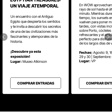
En WOW aprovecham
UN VIAJE ATEMPORAL
rayo de sol hasta el ú
minuto. Mientras dure
Un encuentro con el Antiguo
tiempo, los sunsets e
Egipto que despierta los sentidos
vuelven para poner mú
tardes, con vistas inc
y te invita a descubrir los secretos
sobre Porto, cócteles
de una de las civilizaciones más
refrescantes y el amb
fascinantes y atemporales de la
perfecto para disfrut
historia.
de los largos días de 
¡Descubre ya esta
Fechas:
Agosto: 9, 16
exposición!
29 y 30 | Septiembre:
Lugar:
VP
Lugar:
Museo Atkinson
COMPRAR ENTRADAS
COMPRAR ENT