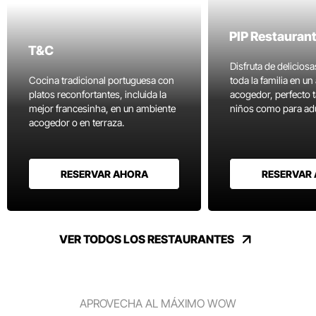
PIP Restauran
T&C
Disfruta de delicios
Cocina tradicional portuguesa con
toda la familia en u
platos reconfortantes, incluida la
acogedor, perfecto 
mejor francesinha, en un ambiente
niños como para adu
acogedor o en terraza.
RESERVAR AHORA
RESERVAR
VER TODOS LOS RESTAURANTES
APROVECHA AL MÁXIMO WOW