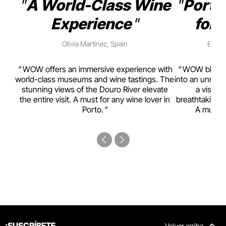
A World-Class Wine
Porto
Experience
for 
Olivia Martinez, Spain
Emma 
rism,
WOW offers an immersive experience with
WOW blends w
ting
world-class museums and wine tastings. The
into an unmiss
to
stunning views of the Douro River elevate
a visual
top
the entire visit. A must for any wine lover in
breathtaking v
Porto.
A must-s
¡SUSCRÍBETE
Volver arriba