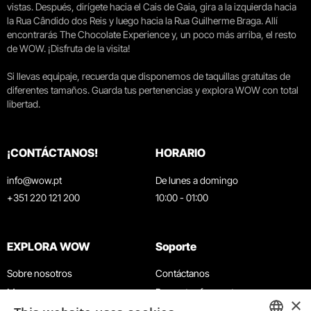
vistas. Después, dirígete hacia el Cais de Gaia, gira a la izquierda hacia
la Rua Cândido dos Reis y luego hacia la Rua Guilherme Braga. Allí
encontrarás The Chocolate Experience y, un poco más arriba, el resto
de WOW. ¡Disfruta de la visita!
Si llevas equipaje, recuerda que disponemos de taquillas gratuitas de
diferentes tamaños. Guarda tus pertenencias y explora WOW con total
libertad.
¡CONTÁCTANOS!
HORARIO
info@wow.pt
De lunes a domingo
+351 220 121 200
10:00 - 01:00
EXPLORA WOW
Soporte
Sobre nosotros
Contáctanos
Museos
Preguntas frecuentes
×
Agenda
Términos y condiciones