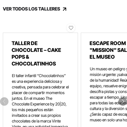
VER TODOS LOS TALLERES
TALLER DE
ESCAPE ROOM 
CHOCOLATE – CAKE
"MISSION" SA
POPS &
EL MUSEO
CHOCOLATINHOS
Un museo en peligro 
misión urgente: ¡salvar
El taller infantil “Chocolatinhos”
de la humanidad! Reún
es una experiencia deliciosa y
equipo, resuelve eni
creativa, pensada para celebrar el
descifra pistas y con
placer de compartir momentos
escapar a tiempo. Un
juntos. En el museo The
para todas las edades
Chocolate Experience by 20|20,
cultura y la diversión 
los más pequeños están
¿Serás capaz de esca
invitados a crear sus propios
museo en solo una ho
chocolates de la marca Vinte
Vinte, en una actividad inmersiva