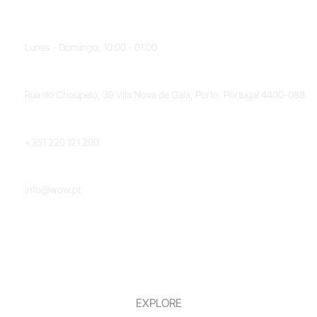
HORARIO
Lunes - Domingo, 10:00 - 01:00
UBICACIÓN
Rua do Choupelo, 39 Vila Nova de Gaia, Porto, Portugal 4400-088
TELÉFONO
+351 220 121 200
CORREO ELECTRÓNICO
info@wow.pt
EXPLORE