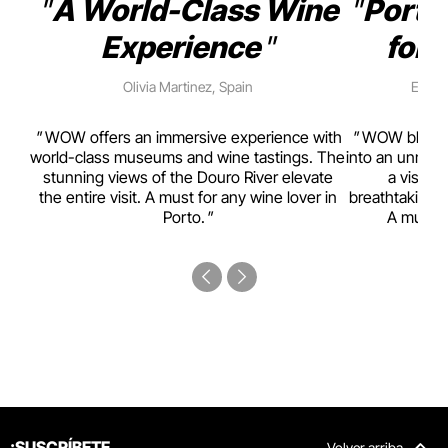
A World-Class Wine
Porto
Experience
for 
Olivia Martinez, Spain
Emma 
rism,
WOW offers an immersive experience with
WOW blends w
ting
world-class museums and wine tastings. The
into an unmiss
to
stunning views of the Douro River elevate
a visual
top
the entire visit. A must for any wine lover in
breathtaking v
Porto.
A must-s
¡SUSCRÍBETE
Volver arriba