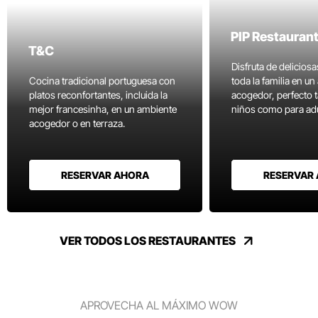
PIP Restauran
T&C
Disfruta de delicios
Cocina tradicional portuguesa con
toda la familia en u
platos reconfortantes, incluida la
acogedor, perfecto 
mejor francesinha, en un ambiente
niños como para adu
acogedor o en terraza.
RESERVAR AHORA
RESERVAR
VER TODOS LOS RESTAURANTES
APROVECHA AL MÁXIMO WOW