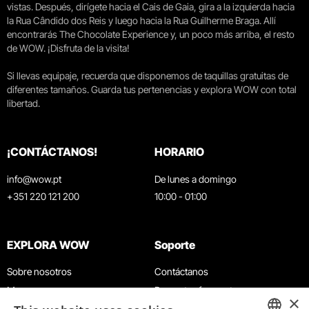
vistas. Después, dirígete hacia el Cais de Gaia, gira a la izquierda hacia
la Rua Cândido dos Reis y luego hacia la Rua Guilherme Braga. Allí
encontrarás The Chocolate Experience y, un poco más arriba, el resto
de WOW. ¡Disfruta de la visita!
Si llevas equipaje, recuerda que disponemos de taquillas gratuitas de
diferentes tamaños. Guarda tus pertenencias y explora WOW con total
libertad.
¡CONTÁCTANOS!
HORARIO
info@wow.pt
De lunes a domingo
+351 220 121 200
10:00 - 01:00
EXPLORA WOW
Soporte
Sobre nosotros
Contáctanos
Museos
Preguntas frecuentes
×
Agenda
Términos y condiciones