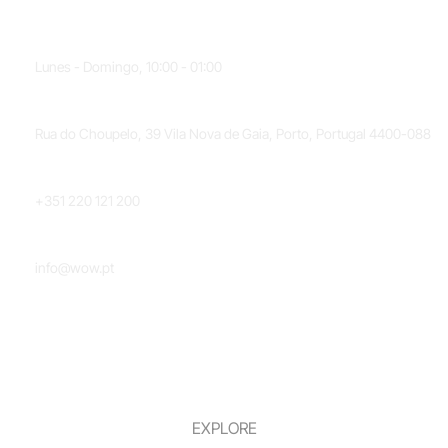
HORARIO
Lunes - Domingo, 10:00 - 01:00
UBICACIÓN
Rua do Choupelo, 39 Vila Nova de Gaia, Porto, Portugal 4400-088
TELÉFONO
+351 220 121 200
CORREO ELECTRÓNICO
info@wow.pt
EXPLORE