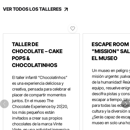
VER TODOS LOS TALLERES
TALLER DE
ESCAPE ROOM 
CHOCOLATE – CAKE
"MISSION" SA
POPS &
EL MUSEO
CHOCOLATINHOS
Un museo en peligro 
misión urgente: ¡salvar
El taller infantil “Chocolatinhos”
de la humanidad! Reún
es una experiencia deliciosa y
equipo, resuelve eni
creativa, pensada para celebrar el
descifra pistas y con
placer de compartir momentos
escapar a tiempo. Un
juntos. En el museo The
para todas las edades
Chocolate Experience by 20|20,
cultura y la diversión 
los más pequeños están
¿Serás capaz de esca
invitados a crear sus propios
museo en solo una ho
chocolates de la marca Vinte
Vinte, en una actividad inmersiva