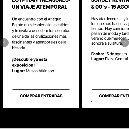
UN VIAJE ATEMPORAL
& 00's - 15 AG
Hay atardeceres… y l
Un encuentro con el Antiguo
los que nos hacen viaj
Egipto que despierta los sentidos
tiempo. Hay cancione
y te invita a descubrir los secretos
pasan de moda y tard
de una de las civilizaciones más
verano que merecen 
fascinantes y atemporales de la
sonora a su altura.
historia.
Fecha:
15 de agosto
Lugar:
Plaza Central
¡Descubre ya esta
exposición!
Lugar:
Museo Atkinson
COMPRAR ENTRADAS
COMPRAR ENT