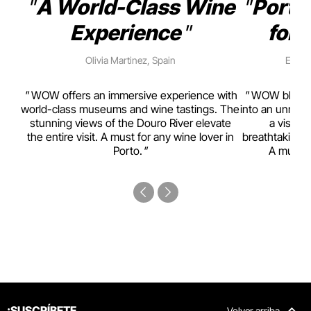
A World-Class Wine
Porto
Experience
for 
Olivia Martinez, Spain
Emma 
rism,
WOW offers an immersive experience with
WOW blends w
ting
world-class museums and wine tastings. The
into an unmiss
to
stunning views of the Douro River elevate
a visual
top
the entire visit. A must for any wine lover in
breathtaking v
Porto.
A must-s
¡SUSCRÍBETE
Volver arriba