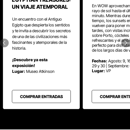
En WOW aprovecham
UN VIAJE ATEMPORAL
rayo de sol hasta el ú
minuto. Mientras dure
Un encuentro con el Antiguo
tiempo, los sunsets e
Egipto que despierta los sentidos
vuelven para poner mú
tardes, con vistas inc
y te invita a descubrir los secretos
sobre Porto, cócteles
de una de las civilizaciones más
refrescantes y el amb
fascinantes y atemporales de la
perfecto para disfrut
historia.
de los largos días de 
¡Descubre ya esta
Fechas:
Agosto: 9, 16
exposición!
29 y 30 | Septiembre:
Lugar:
VP
Lugar:
Museo Atkinson
COMPRAR ENTRADAS
COMPRAR ENT