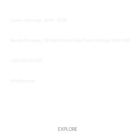
HORARIO
Lunes - Domingo, 10:00 - 01:00
UBICACIÓN
Rua do Choupelo, 39 Vila Nova de Gaia, Porto, Portugal 4400-088
TELÉFONO
+351 220 121 200
CORREO ELECTRÓNICO
info@wow.pt
EXPLORE