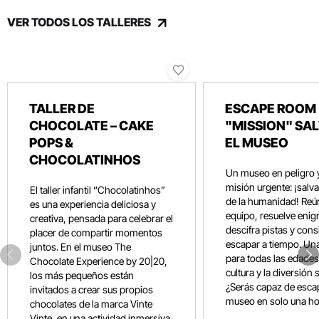
VER TODOS LOS TALLERES
TALLER DE
ESCAPE ROOM 
CHOCOLATE – CAKE
"MISSION" SA
POPS &
EL MUSEO
CHOCOLATINHOS
Un museo en peligro 
misión urgente: ¡salvar
El taller infantil “Chocolatinhos”
de la humanidad! Reún
es una experiencia deliciosa y
equipo, resuelve eni
creativa, pensada para celebrar el
descifra pistas y con
placer de compartir momentos
escapar a tiempo. Un
juntos. En el museo The
para todas las edades
Chocolate Experience by 20|20,
cultura y la diversión 
los más pequeños están
¿Serás capaz de esca
invitados a crear sus propios
museo en solo una ho
chocolates de la marca Vinte
Vinte, en una actividad inmersiva