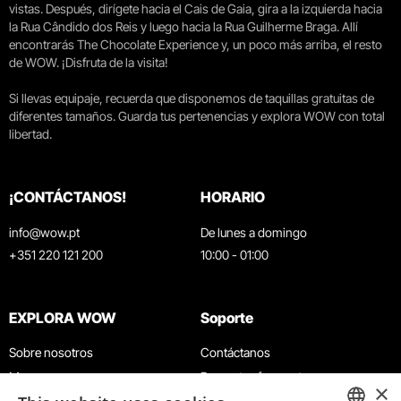
vistas. Después, dirígete hacia el Cais de Gaia, gira a la izquierda hacia
la Rua Cândido dos Reis y luego hacia la Rua Guilherme Braga. Allí
encontrarás The Chocolate Experience y, un poco más arriba, el resto
de WOW. ¡Disfruta de la visita!
Si llevas equipaje, recuerda que disponemos de taquillas gratuitas de
diferentes tamaños. Guarda tus pertenencias y explora WOW con total
libertad.
¡CONTÁCTANOS!
HORARIO
info@wow.pt
De lunes a domingo
+351 220 121 200
10:00 - 01:00
EXPLORA WOW
Soporte
Sobre nosotros
Contáctanos
Museos
Preguntas frecuentes
×
Agenda
Términos y condiciones