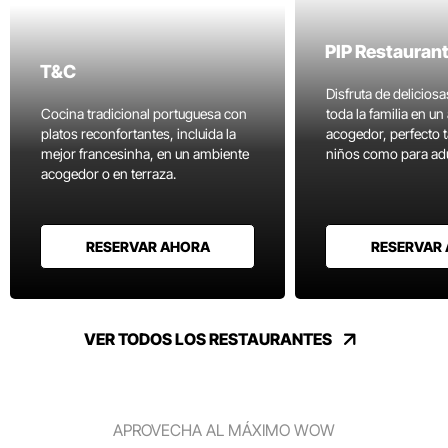
PIP Restauran
T&C
Disfruta de delicios
Cocina tradicional portuguesa con
toda la familia en u
platos reconfortantes, incluida la
acogedor, perfecto 
mejor francesinha, en un ambiente
niños como para adu
acogedor o en terraza.
RESERVAR AHORA
RESERVAR
VER TODOS LOS RESTAURANTES
APROVECHA AL MÁXIMO WOW