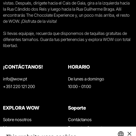
vistas. Después, dirígete hacia el Cais de Gaia, gira a la izquierda hacia
la Rua Cândido dos Reis y luego hacia la Rua Guilherme Braga. Allí
encontrarás The Chocolate Experience y, un poco más arriba, el resto
de WOW. ¡Disfruta de la visita!
Si llevas equipaje, recuerda que disponemos de taquillas gratuitas de
diferentes tamaños. Guarda tus pertenencias y explora WOW con total
libertad.
¡CONTÁCTANOS!
HORARIO
info@wow.pt
De lunes a domingo
+351 220 121 200
10:00 - 01:00
EXPLORA WOW
Soporte
Sobre nosotros
Contáctanos
Museos
Preguntas frecuentes
×
Agenda
Términos y condiciones