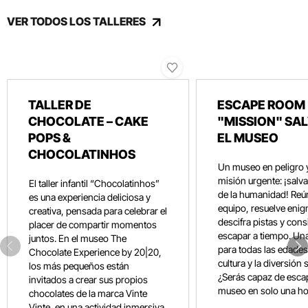
VER TODOS LOS TALLERES
TALLER DE
ESCAPE ROOM 
CHOCOLATE – CAKE
"MISSION" SA
POPS &
EL MUSEO
CHOCOLATINHOS
Un museo en peligro 
misión urgente: ¡salvar
El taller infantil “Chocolatinhos”
de la humanidad! Reún
es una experiencia deliciosa y
equipo, resuelve eni
creativa, pensada para celebrar el
descifra pistas y con
placer de compartir momentos
escapar a tiempo. Un
juntos. En el museo The
para todas las edades
Chocolate Experience by 20|20,
cultura y la diversión 
los más pequeños están
¿Serás capaz de esca
invitados a crear sus propios
museo en solo una ho
chocolates de la marca Vinte
Vinte, en una actividad inmersiva