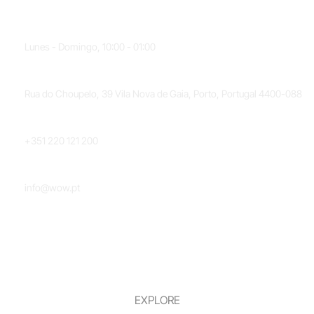
HORARIO
Lunes - Domingo, 10:00 - 01:00
UBICACIÓN
Rua do Choupelo, 39 Vila Nova de Gaia, Porto, Portugal 4400-088
TELÉFONO
+351 220 121 200
CORREO ELECTRÓNICO
info@wow.pt
EXPLORE