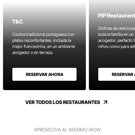
PIP Restauran
T&C
Disfruta de delicios
Cocina tradicional portuguesa con
toda la familia en u
platos reconfortantes, incluida la
acogedor, perfecto 
mejor francesinha, en un ambiente
niños como para adu
acogedor o en terraza.
RESERVAR AHORA
RESERVAR
VER TODOS LOS RESTAURANTES
APROVECHA AL MÁXIMO WOW