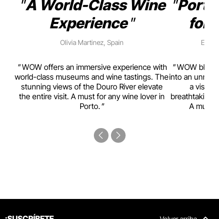
A World-Class Wine
Porto
Experience
for 
Olivia Martinez, Spain
Emma 
rism,
WOW offers an immersive experience with
WOW blends w
ting
world-class museums and wine tastings. The
into an unmiss
to
stunning views of the Douro River elevate
a visual
top
the entire visit. A must for any wine lover in
breathtaking v
Porto.
A must-s
¡SUSCRÍBETE
Volver arriba