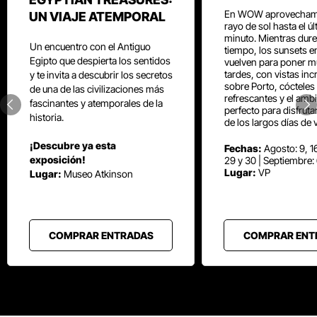
En WOW aprovecham
UN VIAJE ATEMPORAL
rayo de sol hasta el ú
minuto. Mientras dure
Un encuentro con el Antiguo
tiempo, los sunsets e
Egipto que despierta los sentidos
vuelven para poner mú
tardes, con vistas inc
y te invita a descubrir los secretos
sobre Porto, cócteles
de una de las civilizaciones más
refrescantes y el amb
fascinantes y atemporales de la
perfecto para disfrut
historia.
de los largos días de 
¡Descubre ya esta
Fechas:
Agosto: 9, 16
exposición!
29 y 30 | Septiembre:
Lugar:
VP
Lugar:
Museo Atkinson
COMPRAR ENTRADAS
COMPRAR ENT