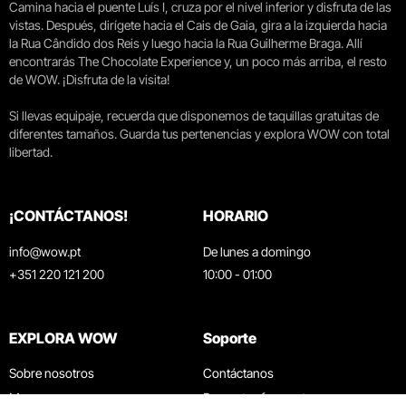
Camina hacia el puente Luís I, cruza por el nivel inferior y disfruta de las
vistas. Después, dirígete hacia el Cais de Gaia, gira a la izquierda hacia
la Rua Cândido dos Reis y luego hacia la Rua Guilherme Braga. Allí
encontrarás The Chocolate Experience y, un poco más arriba, el resto
de WOW. ¡Disfruta de la visita!
Si llevas equipaje, recuerda que disponemos de taquillas gratuitas de
diferentes tamaños. Guarda tus pertenencias y explora WOW con total
libertad.
¡CONTÁCTANOS!
HORARIO
info@wow.pt
De lunes a domingo
+351 220 121 200
10:00 - 01:00
EXPLORA WOW
Soporte
Sobre nosotros
Contáctanos
Museos
Preguntas frecuentes