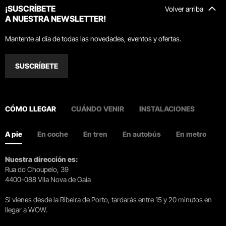
¡SUSCRÍBETE
Volver arriba
A NUESTRA NEWSLETTER!
Mantente al día de todas las novedades, eventos y ofertas.
SUSCRÍBETE
CÓMO LLEGAR
CUÁNDO VENIR
INSTALACIONES
A pie
En coche
En tren
En autobús
En metro
Nuestra dirección es:
Rua do Choupelo, 39
4400-088 Vila Nova de Gaia
Si vienes desde la Ribeira de Porto, tardarás entre 15 y 20 minutos en
llegar a WOW.