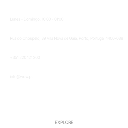
HORARIO
Lunes - Domingo, 10:00 - 01:00
UBICACIÓN
Rua do Choupelo, 39 Vila Nova de Gaia, Porto, Portugal 4400-088
TELÉFONO
+351 220 121 200
CORREO ELECTRÓNICO
info@wow.pt
EXPLORE