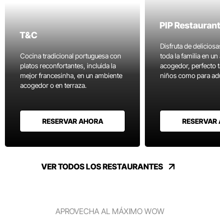
PIP Restauran
T&C
Disfruta de delicios
Cocina tradicional portuguesa con
toda la familia en u
platos reconfortantes, incluida la
acogedor, perfecto 
mejor francesinha, en un ambiente
niños como para adu
acogedor o en terraza.
RESERVAR AHORA
RESERVAR
VER TODOS LOS RESTAURANTES
APROVECHA AL MÁXIMO WOW