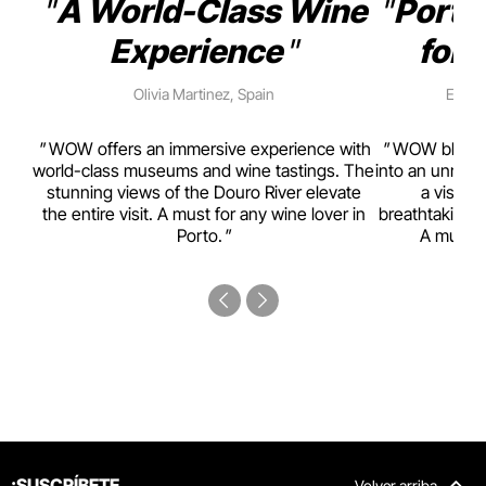
A World-Class Wine
Porto
Experience
for 
Olivia Martinez, Spain
Emma 
rism,
WOW offers an immersive experience with
WOW blends w
ting
world-class museums and wine tastings. The
into an unmiss
to
stunning views of the Douro River elevate
a visual
top
the entire visit. A must for any wine lover in
breathtaking v
Porto.
A must-s
¡SUSCRÍBETE
Volver arriba