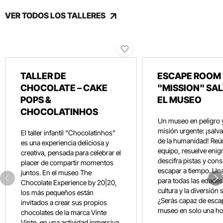
VER TODOS LOS TALLERES
TALLER DE
ESCAPE ROOM 
CHOCOLATE – CAKE
"MISSION" SA
POPS &
EL MUSEO
CHOCOLATINHOS
Un museo en peligro 
misión urgente: ¡salvar
El taller infantil “Chocolatinhos”
de la humanidad! Reún
es una experiencia deliciosa y
equipo, resuelve eni
creativa, pensada para celebrar el
descifra pistas y con
placer de compartir momentos
escapar a tiempo. Un
juntos. En el museo The
para todas las edades
Chocolate Experience by 20|20,
cultura y la diversión 
los más pequeños están
¿Serás capaz de esca
invitados a crear sus propios
museo en solo una ho
chocolates de la marca Vinte
Vinte, en una actividad inmersiva