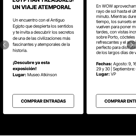
En WOW aprovecham
UN VIAJE ATEMPORAL
rayo de sol hasta el ú
minuto. Mientras dure
Un encuentro con el Antiguo
tiempo, los sunsets e
Egipto que despierta los sentidos
vuelven para poner mú
tardes, con vistas inc
y te invita a descubrir los secretos
sobre Porto, cócteles
de una de las civilizaciones más
refrescantes y el amb
fascinantes y atemporales de la
perfecto para disfrut
historia.
de los largos días de 
¡Descubre ya esta
Fechas:
Agosto: 9, 16
exposición!
29 y 30 | Septiembre:
Lugar:
VP
Lugar:
Museo Atkinson
COMPRAR ENTRADAS
COMPRAR ENT