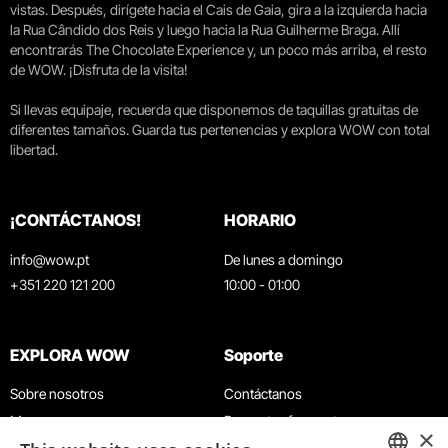
vistas. Después, dirígete hacia el Cais de Gaia, gira a la izquierda hacia
la Rua Cândido dos Reis y luego hacia la Rua Guilherme Braga. Allí
encontrarás The Chocolate Experience y, un poco más arriba, el resto
de WOW. ¡Disfruta de la visita!
Si llevas equipaje, recuerda que disponemos de taquillas gratuitas de
diferentes tamaños. Guarda tus pertenencias y explora WOW con total
libertad.
¡CONTÁCTANOS!
HORARIO
info@wow.pt
De lunes a domingo
+351 220 121 200
10:00 - 01:00
EXPLORA WOW
Soporte
Sobre nosotros
Contáctanos
Museos
Preguntas frecuentes
×
Agenda
Términos y condiciones