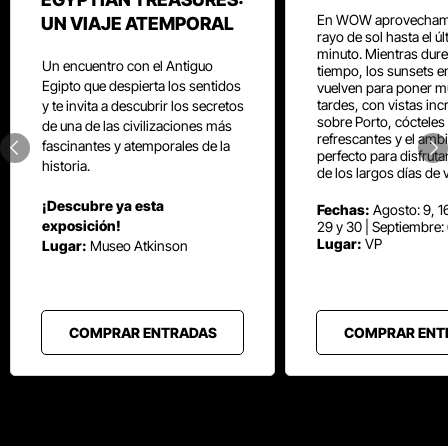
En WOW aprovecham
UN VIAJE ATEMPORAL
rayo de sol hasta el ú
minuto. Mientras dure
Un encuentro con el Antiguo
tiempo, los sunsets e
Egipto que despierta los sentidos
vuelven para poner mú
tardes, con vistas inc
y te invita a descubrir los secretos
sobre Porto, cócteles
de una de las civilizaciones más
refrescantes y el amb
fascinantes y atemporales de la
perfecto para disfrut
historia.
de los largos días de 
¡Descubre ya esta
Fechas:
Agosto: 9, 16
exposición!
29 y 30 | Septiembre:
Lugar:
VP
Lugar:
Museo Atkinson
COMPRAR ENTRADAS
COMPRAR ENT