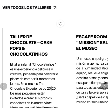
VER TODOS LOS TALLERES
TALLER DE
ESCAPE ROOM 
CHOCOLATE – CAKE
"MISSION" SA
POPS &
EL MUSEO
CHOCOLATINHOS
Un museo en peligro 
misión urgente: ¡salvar
El taller infantil “Chocolatinhos”
de la humanidad! Reún
es una experiencia deliciosa y
equipo, resuelve eni
creativa, pensada para celebrar el
descifra pistas y con
placer de compartir momentos
escapar a tiempo. Un
juntos. En el museo The
para todas las edades
Chocolate Experience by 20|20,
cultura y la diversión 
los más pequeños están
¿Serás capaz de esca
invitados a crear sus propios
museo en solo una ho
chocolates de la marca Vinte
Vinte, en una actividad inmersiva