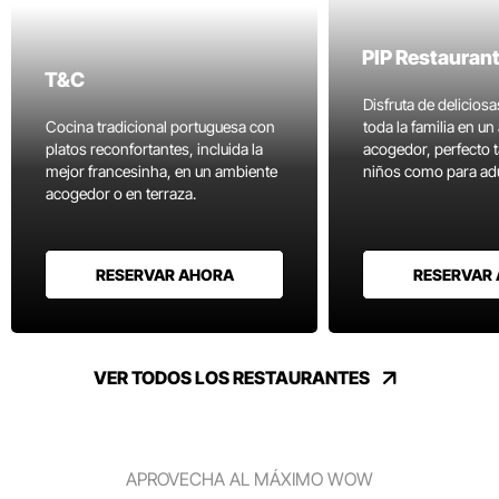
PIP Restauran
T&C
Disfruta de delicios
Cocina tradicional portuguesa con
toda la familia en u
platos reconfortantes, incluida la
acogedor, perfecto 
mejor francesinha, en un ambiente
niños como para adu
acogedor o en terraza.
RESERVAR AHORA
RESERVAR
VER TODOS LOS RESTAURANTES
APROVECHA AL MÁXIMO WOW