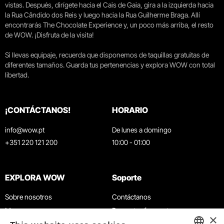
vistas. Después, dirígete hacia el Cais de Gaia, gira a la izquierda hacia
la Rua Cândido dos Reis y luego hacia la Rua Guilherme Braga. Allí
encontrarás The Chocolate Experience y, un poco más arriba, el resto
de WOW. ¡Disfruta de la visita!
Si llevas equipaje, recuerda que disponemos de taquillas gratuitas de
diferentes tamaños. Guarda tus pertenencias y explora WOW con total
libertad.
¡CONTÁCTANOS!
HORARIO
info@wow.pt
De lunes a domingo
+351 220 121 200
10:00 - 01:00
EXPLORA WOW
Soporte
Sobre nosotros
Contáctanos
Museos
Preguntas frecuentes
×
Agenda
Términos y condiciones