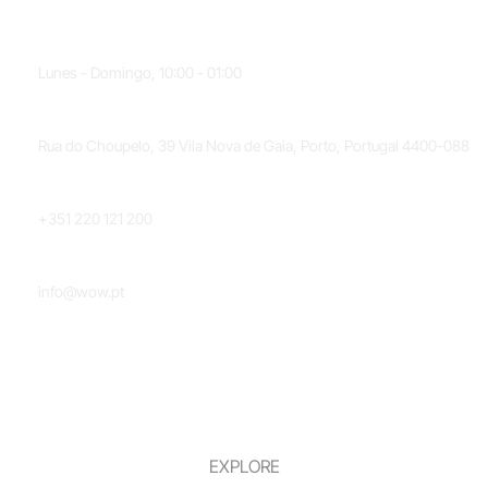
HORARIO
Lunes - Domingo, 10:00 - 01:00
UBICACIÓN
Rua do Choupelo, 39 Vila Nova de Gaia, Porto, Portugal 4400-088
TELÉFONO
+351 220 121 200
CORREO ELECTRÓNICO
info@wow.pt
EXPLORE