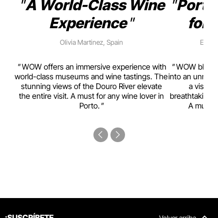
A World-Class Wine
Porto
Experience
for 
Olivia Martinez, Spain
Emma 
rism,
WOW offers an immersive experience with
WOW blends w
ting
world-class museums and wine tastings. The
into an unmiss
to
stunning views of the Douro River elevate
a visual
top
the entire visit. A must for any wine lover in
breathtaking v
Porto.
A must-s
¡SUSCRÍBETE
Volver arriba