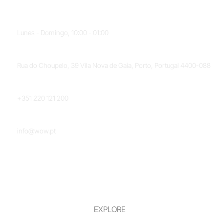
HORARIO
Lunes - Domingo, 10:00 - 01:00
UBICACIÓN
Rua do Choupelo, 39 Vila Nova de Gaia, Porto, Portugal 4400-088
TELÉFONO
+351 220 121 200
CORREO ELECTRÓNICO
info@wow.pt
EXPLORE