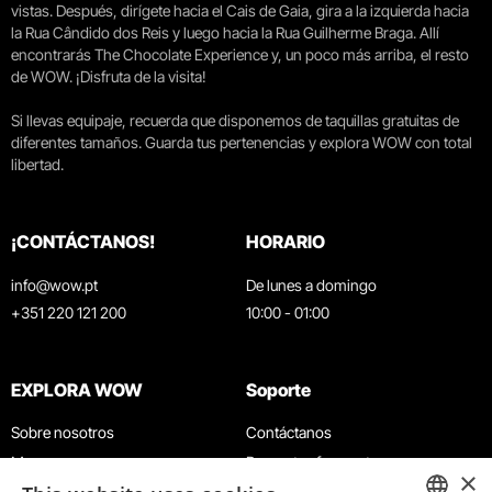
vistas. Después, dirígete hacia el Cais de Gaia, gira a la izquierda hacia
la Rua Cândido dos Reis y luego hacia la Rua Guilherme Braga. Allí
encontrarás The Chocolate Experience y, un poco más arriba, el resto
de WOW. ¡Disfruta de la visita!
Si llevas equipaje, recuerda que disponemos de taquillas gratuitas de
diferentes tamaños. Guarda tus pertenencias y explora WOW con total
libertad.
¡CONTÁCTANOS!
HORARIO
info@wow.pt
De lunes a domingo
+351 220 121 200
10:00 - 01:00
EXPLORA WOW
Soporte
Sobre nosotros
Contáctanos
Museos
Preguntas frecuentes
×
Agenda
Términos y condiciones