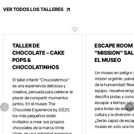
VER TODOS LOS TALLERES
TALLER DE
ESCAPE ROOM 
CHOCOLATE – CAKE
"MISSION" SA
POPS &
EL MUSEO
CHOCOLATINHOS
Un museo en peligro 
misión urgente: ¡salvar
El taller infantil “Chocolatinhos”
de la humanidad! Reún
es una experiencia deliciosa y
equipo, resuelve eni
creativa, pensada para celebrar el
descifra pistas y con
placer de compartir momentos
escapar a tiempo. Un
juntos. En el museo The
para todas las edades
Chocolate Experience by 20|20,
cultura y la diversión 
los más pequeños están
¿Serás capaz de esca
invitados a crear sus propios
museo en solo una ho
chocolates de la marca Vinte
Vinte, en una actividad inmersiva