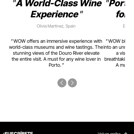
A World-Class Wine
Porto
Experience
for 
Olivia Martinez, Spain
Emma 
rism,
WOW offers an immersive experience with
WOW blends w
ting
world-class museums and wine tastings. The
into an unmiss
to
stunning views of the Douro River elevate
a visual
top
the entire visit. A must for any wine lover in
breathtaking v
Porto.
A must-s
¡SUSCRÍBETE
Volver arriba