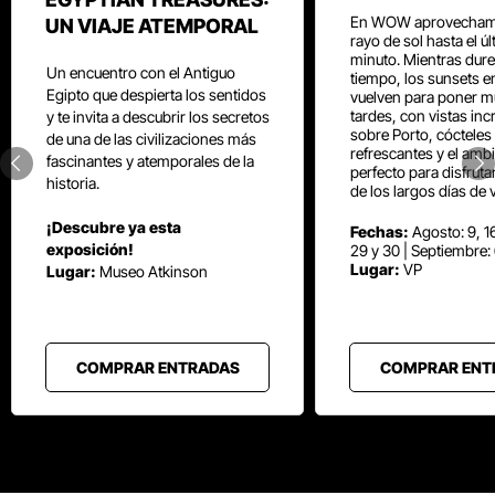
En WOW aprovecham
UN VIAJE ATEMPORAL
rayo de sol hasta el ú
minuto. Mientras dure
Un encuentro con el Antiguo
tiempo, los sunsets e
Egipto que despierta los sentidos
vuelven para poner mú
tardes, con vistas inc
y te invita a descubrir los secretos
sobre Porto, cócteles
de una de las civilizaciones más
refrescantes y el amb
fascinantes y atemporales de la
perfecto para disfrut
historia.
de los largos días de 
¡Descubre ya esta
Fechas:
Agosto: 9, 16
exposición!
29 y 30 | Septiembre:
Lugar:
VP
Lugar:
Museo Atkinson
COMPRAR ENTRADAS
COMPRAR ENT