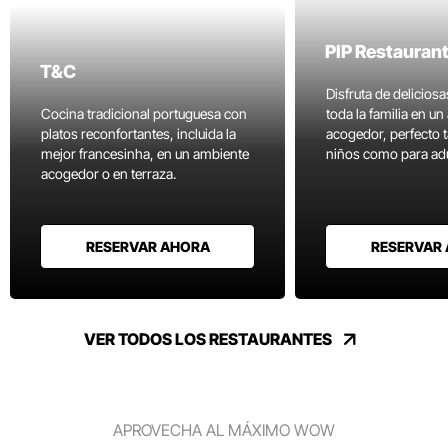
PIP Restauran
T&C
Disfruta de delicios
Cocina tradicional portuguesa con
toda la familia en u
platos reconfortantes, incluida la
acogedor, perfecto 
mejor francesinha, en un ambiente
niños como para adu
acogedor o en terraza.
RESERVAR AHORA
RESERVAR
VER TODOS LOS RESTAURANTES
APROVECHA AL MÁXIMO WOW