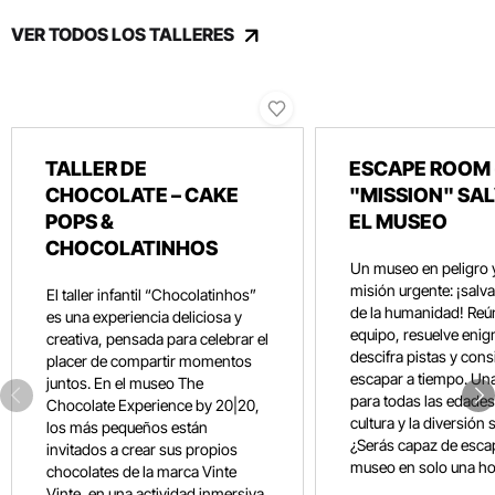
VER TODOS LOS TALLERES
TALLER DE
ESCAPE ROOM 
CHOCOLATE – CAKE
"MISSION" SA
POPS &
EL MUSEO
CHOCOLATINHOS
Un museo en peligro 
misión urgente: ¡salvar
El taller infantil “Chocolatinhos”
de la humanidad! Reún
es una experiencia deliciosa y
equipo, resuelve eni
creativa, pensada para celebrar el
descifra pistas y con
placer de compartir momentos
escapar a tiempo. Un
juntos. En el museo The
para todas las edades
Chocolate Experience by 20|20,
cultura y la diversión 
los más pequeños están
¿Serás capaz de esca
invitados a crear sus propios
museo en solo una ho
chocolates de la marca Vinte
Vinte, en una actividad inmersiva