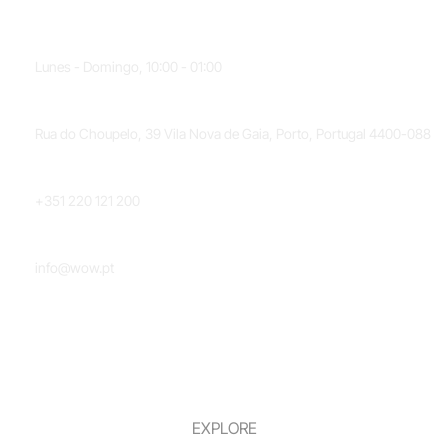
HORARIO
Lunes - Domingo, 10:00 - 01:00
UBICACIÓN
Rua do Choupelo, 39 Vila Nova de Gaia, Porto, Portugal 4400-088
TELÉFONO
+351 220 121 200
CORREO ELECTRÓNICO
info@wow.pt
EXPLORE