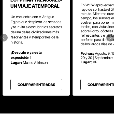
En WOW aprovecham
UN VIAJE ATEMPORAL
rayo de sol hasta el ú
minuto. Mientras dure
Un encuentro con el Antiguo
tiempo, los sunsets e
Egipto que despierta los sentidos
vuelven para poner mú
tardes, con vistas inc
y te invita a descubrir los secretos
sobre Porto, cócteles
de una de las civilizaciones más
refrescantes y el amb
fascinantes y atemporales de la
perfecto para disfrut
historia.
de los largos días de 
¡Descubre ya esta
Fechas:
Agosto: 9, 16
exposición!
29 y 30 | Septiembre:
Lugar:
VP
Lugar:
Museo Atkinson
COMPRAR ENTRADAS
COMPRAR ENT