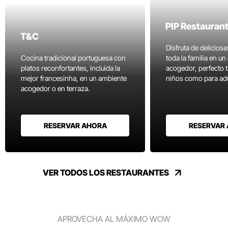
PIP Restauran
T&C
Disfruta de delicios
Cocina tradicional portuguesa con
toda la familia en u
platos reconfortantes, incluida la
acogedor, perfecto 
mejor francesinha, en un ambiente
niños como para adu
acogedor o en terraza.
RESERVAR AHORA
RESERVAR
VER TODOS LOS RESTAURANTES
APROVECHA AL MÁXIMO WOW