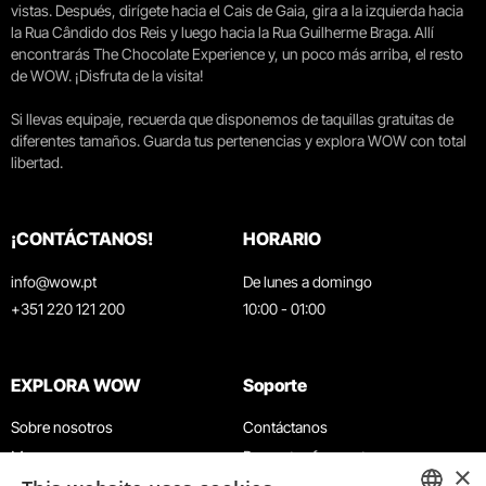
vistas. Después, dirígete hacia el Cais de Gaia, gira a la izquierda hacia
la Rua Cândido dos Reis y luego hacia la Rua Guilherme Braga. Allí
encontrarás The Chocolate Experience y, un poco más arriba, el resto
de WOW. ¡Disfruta de la visita!
Si llevas equipaje, recuerda que disponemos de taquillas gratuitas de
diferentes tamaños. Guarda tus pertenencias y explora WOW con total
libertad.
¡CONTÁCTANOS!
HORARIO
info@wow.pt
De lunes a domingo
+351 220 121 200
10:00 - 01:00
EXPLORA WOW
Soporte
Sobre nosotros
Contáctanos
Museos
Preguntas frecuentes
×
Agenda
Términos y condiciones