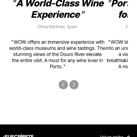
A World-Class Wine
Porto
Experience
for 
Olivia Martinez, Spain
Emma 
rism,
WOW offers an immersive experience with
WOW blends w
ting
world-class museums and wine tastings. The
into an unmiss
to
stunning views of the Douro River elevate
a visual
top
the entire visit. A must for any wine lover in
breathtaking v
Porto.
A must-s
¡SUSCRÍBETE
Volver arriba