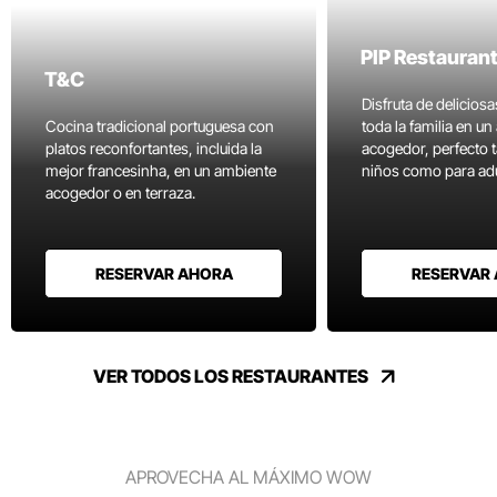
PIP Restauran
T&C
Disfruta de delicios
Cocina tradicional portuguesa con
toda la familia en u
platos reconfortantes, incluida la
acogedor, perfecto 
mejor francesinha, en un ambiente
niños como para adu
acogedor o en terraza.
RESERVAR AHORA
RESERVAR
VER TODOS LOS RESTAURANTES
APROVECHA AL MÁXIMO WOW