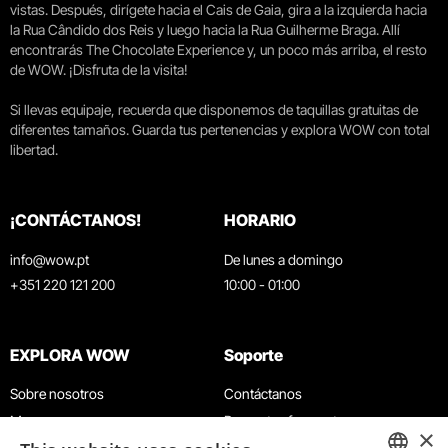
vistas. Después, dirígete hacia el Cais de Gaia, gira a la izquierda hacia
la Rua Cândido dos Reis y luego hacia la Rua Guilherme Braga. Allí
encontrarás The Chocolate Experience y, un poco más arriba, el resto
de WOW. ¡Disfruta de la visita!
Si llevas equipaje, recuerda que disponemos de taquillas gratuitas de
diferentes tamaños. Guarda tus pertenencias y explora WOW con total
libertad.
¡CONTÁCTANOS!
HORARIO
info@wow.pt
De lunes a domingo
+351 220 121 200
10:00 - 01:00
EXPLORA WOW
Soporte
Sobre nosotros
Contáctanos
Museos
Preguntas frecuentes
×
Agenda
Términos y condiciones