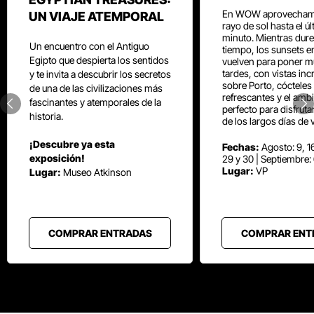
En WOW aprovecham
UN VIAJE ATEMPORAL
rayo de sol hasta el ú
minuto. Mientras dure
Un encuentro con el Antiguo
tiempo, los sunsets e
Egipto que despierta los sentidos
vuelven para poner mú
tardes, con vistas inc
y te invita a descubrir los secretos
sobre Porto, cócteles
de una de las civilizaciones más
refrescantes y el amb
fascinantes y atemporales de la
perfecto para disfrut
historia.
de los largos días de 
¡Descubre ya esta
Fechas:
Agosto: 9, 16
exposición!
29 y 30 | Septiembre:
Lugar:
VP
Lugar:
Museo Atkinson
COMPRAR ENTRADAS
COMPRAR ENT