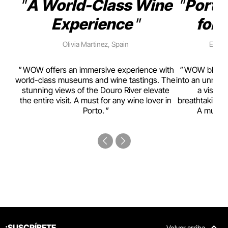
A World-Class Wine
Porto
Experience
for 
Olivia Martinez, Spain
Emma 
rism,
WOW offers an immersive experience with
WOW blends w
ting
world-class museums and wine tastings. The
into an unmiss
to
stunning views of the Douro River elevate
a visual
top
the entire visit. A must for any wine lover in
breathtaking v
Porto.
A must-s
¡SUSCRÍBETE
Volver arriba