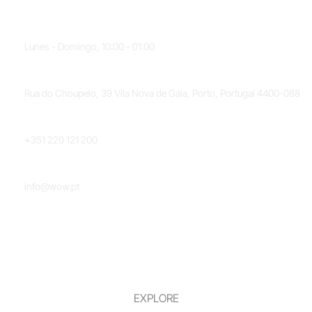
HORARIO
Lunes - Domingo, 10:00 - 01:00
UBICACIÓN
Rua do Choupelo, 39 Vila Nova de Gaia, Porto, Portugal 4400-088
TELÉFONO
+351 220 121 200
CORREO ELECTRÓNICO
info@wow.pt
EXPLORE