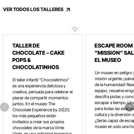
VER TODOS LOS TALLERES
TALLER DE
ESCAPE ROOM 
CHOCOLATE – CAKE
"MISSION" SA
POPS &
EL MUSEO
CHOCOLATINHOS
Un museo en peligro 
misión urgente: ¡salvar
El taller infantil “Chocolatinhos”
de la humanidad! Reún
es una experiencia deliciosa y
equipo, resuelve eni
creativa, pensada para celebrar el
descifra pistas y con
placer de compartir momentos
escapar a tiempo. Un
juntos. En el museo The
para todas las edades
Chocolate Experience by 20|20,
cultura y la diversión 
los más pequeños están
¿Serás capaz de esca
invitados a crear sus propios
museo en solo una ho
chocolates de la marca Vinte
Vinte, en una actividad inmersiva