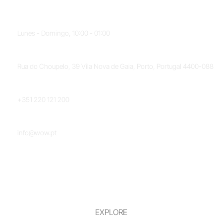
HORARIO
Lunes - Domingo, 10:00 - 01:00
UBICACIÓN
Rua do Choupelo, 39 Vila Nova de Gaia, Porto, Portugal 4400-088
TELÉFONO
+351 220 121 200
CORREO ELECTRÓNICO
info@wow.pt
EXPLORE