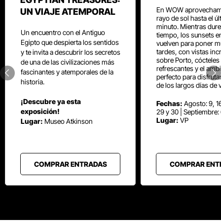
En WOW aprovecham
UN VIAJE ATEMPORAL
rayo de sol hasta el ú
minuto. Mientras dure
Un encuentro con el Antiguo
tiempo, los sunsets e
Egipto que despierta los sentidos
vuelven para poner mú
tardes, con vistas inc
y te invita a descubrir los secretos
sobre Porto, cócteles
de una de las civilizaciones más
refrescantes y el amb
fascinantes y atemporales de la
perfecto para disfrut
historia.
de los largos días de 
¡Descubre ya esta
Fechas:
Agosto: 9, 16
exposición!
29 y 30 | Septiembre:
Lugar:
VP
Lugar:
Museo Atkinson
COMPRAR ENTRADAS
COMPRAR ENT