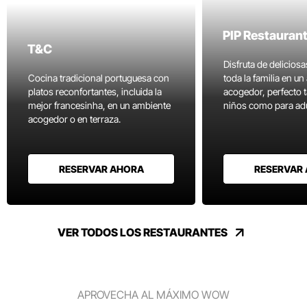
PIP Restauran
T&C
Disfruta de delicios
Cocina tradicional portuguesa con
toda la familia en u
platos reconfortantes, incluida la
acogedor, perfecto 
mejor francesinha, en un ambiente
niños como para adu
acogedor o en terraza.
RESERVAR AHORA
RESERVAR
VER TODOS LOS RESTAURANTES
APROVECHA AL MÁXIMO WOW