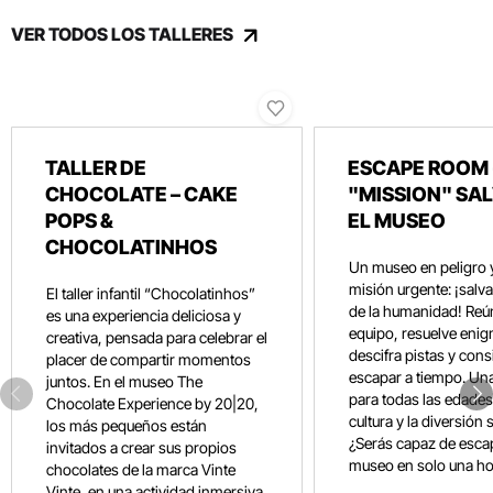
VER TODOS LOS TALLERES
TALLER DE
ESCAPE ROOM 
CHOCOLATE – CAKE
"MISSION" SA
POPS &
EL MUSEO
CHOCOLATINHOS
Un museo en peligro 
misión urgente: ¡salvar
El taller infantil “Chocolatinhos”
de la humanidad! Reún
es una experiencia deliciosa y
equipo, resuelve eni
creativa, pensada para celebrar el
descifra pistas y con
placer de compartir momentos
escapar a tiempo. Un
juntos. En el museo The
para todas las edades
Chocolate Experience by 20|20,
cultura y la diversión 
los más pequeños están
¿Serás capaz de esca
invitados a crear sus propios
museo en solo una ho
chocolates de la marca Vinte
Vinte, en una actividad inmersiva