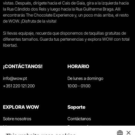
vistas. Después, dirígete hacia el Cais de Gaia, gira a la izquierda hacia
la Rua Cândido dos Reis y luego hacia la Rua Guilherme Braga. Allí
encontrarás The Chocolate Experience y, un poco más arriba, el resto
de WOW. ¡Disfruta de la visita!
Si llevas equipaje, recuerda que disponemos de taquillas gratuitas de
diferentes tamaños. Guarda tus pertenencias y explora WOW con total
libertad.
¡CONTÁCTANOS!
HORARIO
info@wow.pt
De lunes a domingo
+351 220 121 200
10:00 - 01:00
EXPLORA WOW
Soporte
Sobre nosotros
Contáctanos
Museos
Preguntas frecuentes
×
Agenda
Términos y condiciones