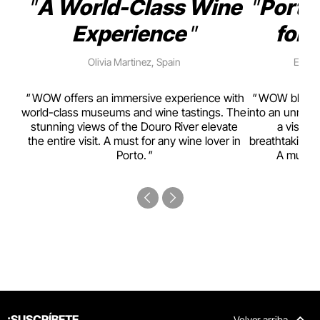
A World-Class Wine
Porto
Experience
for 
Olivia Martinez, Spain
Emma 
rism,
WOW offers an immersive experience with
WOW blends w
ting
world-class museums and wine tastings. The
into an unmiss
to
stunning views of the Douro River elevate
a visual
top
the entire visit. A must for any wine lover in
breathtaking v
Porto.
A must-s
¡SUSCRÍBETE
Volver arriba