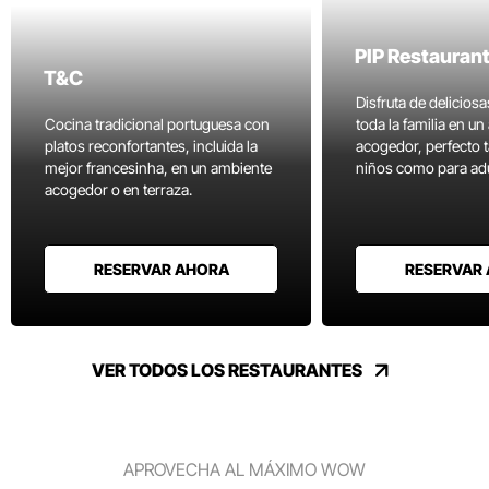
PIP Restauran
T&C
Disfruta de delicios
Cocina tradicional portuguesa con
toda la familia en u
platos reconfortantes, incluida la
acogedor, perfecto 
mejor francesinha, en un ambiente
niños como para adu
acogedor o en terraza.
RESERVAR AHORA
RESERVAR
VER TODOS LOS RESTAURANTES
APROVECHA AL MÁXIMO WOW