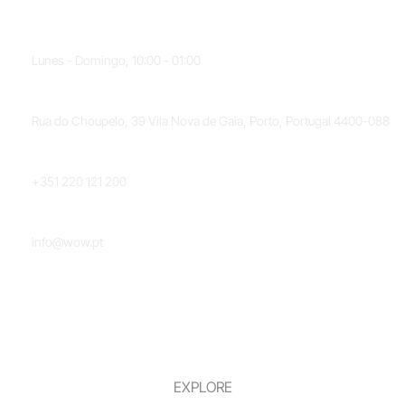
HORARIO
Lunes - Domingo, 10:00 - 01:00
UBICACIÓN
Rua do Choupelo, 39 Vila Nova de Gaia, Porto, Portugal 4400-088
TELÉFONO
+351 220 121 200
CORREO ELECTRÓNICO
info@wow.pt
EXPLORE