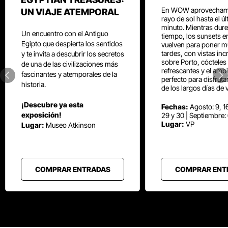
En WOW aprovecham
UN VIAJE ATEMPORAL
rayo de sol hasta el ú
minuto. Mientras dure
Un encuentro con el Antiguo
tiempo, los sunsets e
Egipto que despierta los sentidos
vuelven para poner mú
tardes, con vistas inc
y te invita a descubrir los secretos
sobre Porto, cócteles
de una de las civilizaciones más
refrescantes y el amb
fascinantes y atemporales de la
perfecto para disfrut
historia.
de los largos días de 
¡Descubre ya esta
Fechas:
Agosto: 9, 16
exposición!
29 y 30 | Septiembre:
Lugar:
VP
Lugar:
Museo Atkinson
COMPRAR ENTRADAS
COMPRAR ENT