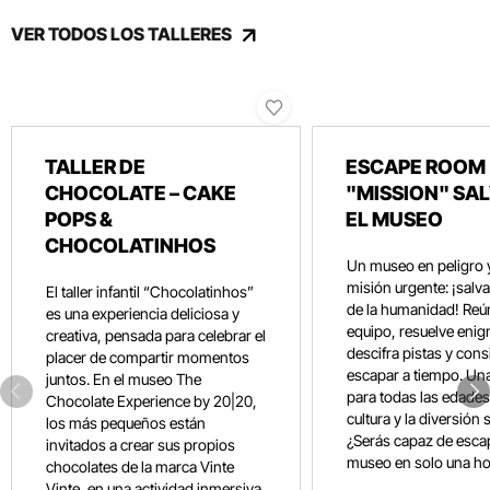
VER TODOS LOS TALLERES
TALLER DE
ESCAPE ROOM 
CHOCOLATE – CAKE
"MISSION" SA
POPS &
EL MUSEO
CHOCOLATINHOS
Un museo en peligro 
misión urgente: ¡salvar
El taller infantil “Chocolatinhos”
de la humanidad! Reún
es una experiencia deliciosa y
equipo, resuelve eni
creativa, pensada para celebrar el
descifra pistas y con
placer de compartir momentos
escapar a tiempo. Un
juntos. En el museo The
para todas las edades
Chocolate Experience by 20|20,
cultura y la diversión 
los más pequeños están
¿Serás capaz de esca
invitados a crear sus propios
museo en solo una ho
chocolates de la marca Vinte
Vinte, en una actividad inmersiva