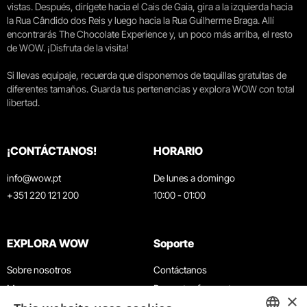
vistas. Después, dirígete hacia el Cais de Gaia, gira a la izquierda hacia
la Rua Cândido dos Reis y luego hacia la Rua Guilherme Braga. Allí
encontrarás The Chocolate Experience y, un poco más arriba, el resto
de WOW. ¡Disfruta de la visita!
Si llevas equipaje, recuerda que disponemos de taquillas gratuitas de
diferentes tamaños. Guarda tus pertenencias y explora WOW con total
libertad.
¡CONTÁCTANOS!
HORARIO
info@wow.pt
De lunes a domingo
+351 220 121 200
10:00 - 01:00
EXPLORA WOW
Soporte
Sobre nosotros
Contáctanos
Museos
Preguntas frecuentes
×
Agenda
Términos y condiciones