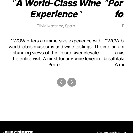
A World-Class Wine
Porto
Experience
for 
Olivia Martinez, Spain
Emma 
rism,
WOW offers an immersive experience with
WOW blends w
ting
world-class museums and wine tastings. The
into an unmiss
to
stunning views of the Douro River elevate
a visual
top
the entire visit. A must for any wine lover in
breathtaking v
Porto.
A must-s
¡SUSCRÍBETE
Volver arriba