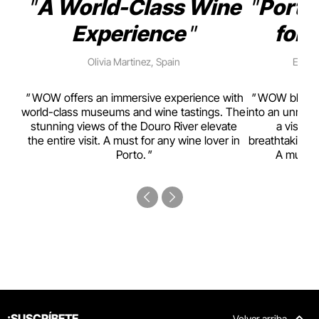
A World-Class Wine
Porto
Experience
for 
Olivia Martinez, Spain
Emma 
rism,
WOW offers an immersive experience with
WOW blends w
ting
world-class museums and wine tastings. The
into an unmiss
to
stunning views of the Douro River elevate
a visual
top
the entire visit. A must for any wine lover in
breathtaking v
Porto.
A must-s
¡SUSCRÍBETE
Volver arriba