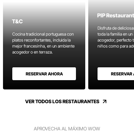
PIP Restauran
T&C
Disfruta de delicios
Cocina tradicional portuguesa con
toda la familia en u
platos reconfortantes, incluida la
acogedor, perfecto 
mejor francesinha, en un ambiente
niños como para adu
acogedor o en terraza.
RESERVAR AHORA
RESERVAR
VER TODOS LOS RESTAURANTES
APROVECHA AL MÁXIMO WOW