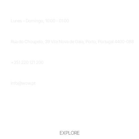
HORARIO
Lunes - Domingo, 10:00 - 01:00
UBICACIÓN
Rua do Choupelo, 39 Vila Nova de Gaia, Porto, Portugal 4400-088
TELÉFONO
+351 220 121 200
CORREO ELECTRÓNICO
info@wow.pt
EXPLORE