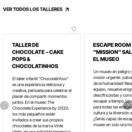
VER TODOS LOS TALLERES
TALLER DE
ESCAPE ROOM 
CHOCOLATE – CAKE
"MISSION" SA
POPS &
EL MUSEO
CHOCOLATINHOS
Un museo en peligro 
misión urgente: ¡salvar
El taller infantil “Chocolatinhos”
de la humanidad! Reún
es una experiencia deliciosa y
equipo, resuelve eni
creativa, pensada para celebrar el
descifra pistas y con
placer de compartir momentos
escapar a tiempo. Un
juntos. En el museo The
para todas las edades
Chocolate Experience by 20|20,
cultura y la diversión 
los más pequeños están
¿Serás capaz de esca
invitados a crear sus propios
museo en solo una ho
chocolates de la marca Vinte
Vinte, en una actividad inmersiva