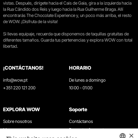
vistas. Después, dirígete hacia el Cais de Gaia, gira a la izquierda hacia
la Rua Cândido dos Reis y luego hacia la Rua Guilherme Braga. Allí
encontrarás The Chocolate Experience y, un poco más arriba, el resto
de WOW. ¡Disfruta de la visita!
Si llevas equipaje, recuerda que disponemos de taquillas gratuitas de
diferentes tamaños. Guarda tus pertenencias y explora WOW con total
libertad.
¡CONTÁCTANOS!
HORARIO
info@wow.pt
De lunes a domingo
+351 220 121 200
10:00 - 01:00
EXPLORA WOW
Soporte
Sobre nosotros
Contáctanos
Museos
Preguntas frecuentes
×
Agenda
Términos y condiciones