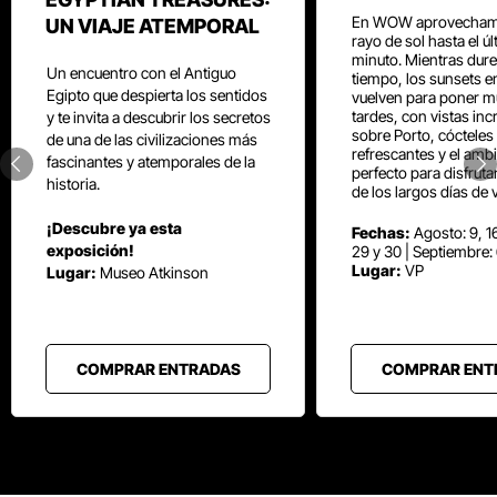
En WOW aprovecham
UN VIAJE ATEMPORAL
rayo de sol hasta el ú
minuto. Mientras dure
Un encuentro con el Antiguo
tiempo, los sunsets e
Egipto que despierta los sentidos
vuelven para poner mú
tardes, con vistas inc
y te invita a descubrir los secretos
sobre Porto, cócteles
de una de las civilizaciones más
refrescantes y el amb
fascinantes y atemporales de la
perfecto para disfrut
historia.
de los largos días de 
¡Descubre ya esta
Fechas:
Agosto: 9, 16
exposición!
29 y 30 | Septiembre:
Lugar:
VP
Lugar:
Museo Atkinson
COMPRAR ENTRADAS
COMPRAR ENT